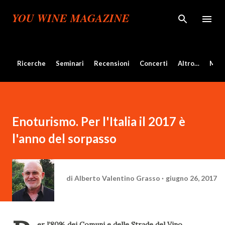
Passa ai contenuti principali
YOU WINE MAGAZINE
Ricerche
Seminari
Recensioni
Concerti
Altro…
Mos
Enoturismo. Per l'Italia il 2017 è
l'anno del sorpasso
di
Alberto Valentino Grasso
giugno 26, 2017
er l’80% dei Comuni e delle Strade del Vino