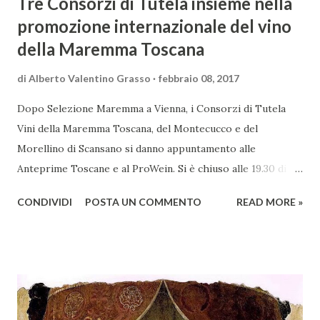
Tre Consorzi di Tutela insieme nella
promozione internazionale del vino
della Maremma Toscana
di
Alberto Valentino Grasso
febbraio 08, 2017
Dopo Selezione Maremma a Vienna, i Consorzi di Tutela
Vini della Maremma Toscana, del Montecucco e del
Morellino di Scansano si danno appuntamento alle
Anteprime Toscane e al ProWein. Si è chiuso alle 19.30 di
giovedì 2 febbraio Selezione Maremma, evento organizzato
CONDIVIDI
POSTA UN COMMENTO
READ MORE »
presso l’Hotel Regina di Vienna dalla società Wein & Kultur,
specializzata nella promozione del vino italiano – e non
solo – in Austria. Presenti all’appello - con una selezionata
rappresentanza di aziende - i tre Consorzi di Tutela del
territorio maremmano: Consorzio Tutela Vini della
Maremma Toscana, del Montecucco e del Morellino di