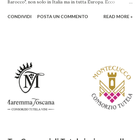
Barocco", non solo in Italia ma in tutta Europa. Ecco
un'analisi del suo ruolo e delle caratteristiche che lo
CONDIVIDI
POSTA UN COMMENTO
READ MORE »
rendono un'opera fondamentale per il periodo. Marino fu
un poeta innovativo, tra i massimi esponenti della poesia
barocca, noto per il suo stile elaborato, ricco di metafore,
giochi di parole e virtuosismi linguistici. La sua poetica si
distacca dalla tradizione classica e rinascimentale,
abbracciando invece i principi del Barocco: l'arte come
meraviglia, l'ostentazione della tecnica e la ricerca del
sorprendente. Marino visse in un'epoca di grandi
cambiamenti culturali e sociali, e la sua opera riflette questa
complessità. L'Adone è un poema epico-mitologico in 20
canti, composto da oltre 40.000 versi. Narra la storia
d'amore tra Venere e Adone, tratta dalla mitologia ...