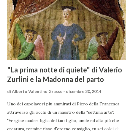
Scansano. Scopo dell’iniziativa è stato quello di promuovere
le eccellenze vitivinicole della regione in Austria, un
mercato dove il potenziale di crescita è ancora molto alto,
assistendo i produttori nella creazione di contatti
commerciali con gli operatori locali. Gli organizzatori
dell’evento, Christian Bauer, austriaco ed esperto di vini e
conoscitore dei mercati di lingua tedes...
"La prima notte di quiete" di Valerio
Zurlini e la Madonna del parto
di
Alberto Valentino Grasso
dicembre 30, 2014
Uno dei capolavori più ammirati di Piero della Francesca
attraverso gli occhi di un maestro della "settima arte".
"Vergine madre, figlia del tuo figlio, umile ed alta più che
creatura, termine fisso d'eterno consiglio, tu sei colei che