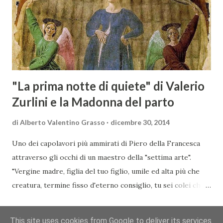
mercato dove il potenziale di crescita è ancora molto alto,
assistendo i produttori nella creazione di contatti
commerciali con gli operatori locali. Gli organizzatori
dell’evento, Christian Bauer, austriaco ed esperto di vini e
conoscitore dei mercati di lingua tedes...
"La prima notte di quiete" di Valerio
Zurlini e la Madonna del parto
di
Alberto Valentino Grasso
dicembre 30, 2014
Uno dei capolavori più ammirati di Piero della Francesca
attraverso gli occhi di un maestro della "settima arte".
"Vergine madre, figlia del tuo figlio, umile ed alta più che
creatura, termine fisso d'eterno consiglio, tu sei colei che
l'umana natura nobilitasti, sì che il suo fattore, non
CONDIVIDI
POSTA UN COMMENTO
READ MORE »
disdegnò di farsi sua fattura" Nella piccola chiesa di Santa
This site uses cookies from Google to deliver its services