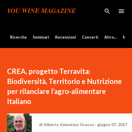
Passa ai contenuti principali
YOU WINE MAGAZINE
Ricerche
Seminari
Recensioni
Concerti
Altro…
Mos
CREA, progetto Terravita:
Biodiversità, Territorio e Nutrizione
per rilanciare l’agro-alimentare
Italiano
di
Alberto Valentino Grasso
giugno 07, 2017