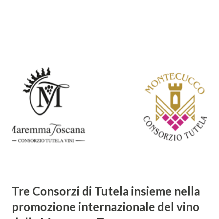
rendono un'opera fondamentale per il periodo. Marino fu
un poeta innovativo, tra i massimi esponenti della poesia
barocca, noto per il suo stile elaborato, ricco di metafore,
giochi di parole e virtuosismi linguistici. La sua poetica si
distacca dalla tradizione classica e rinascimentale,
abbracciando invece i principi del Barocco: l'arte come
meraviglia, l'ostentazione della tecnica e la ricerca del
sorprendente. Marino visse in un'epoca di grandi
cambiamenti culturali e sociali, e la sua opera riflette questa
complessità. L'Adone è un poema epico-mitologico in 20
canti, composto da oltre 40.000 versi. Narra la storia
d'amore tra Venere e Adone, tratta dalla mitologia ...
Tre Consorzi di Tutela insieme nella
promozione internazionale del vino