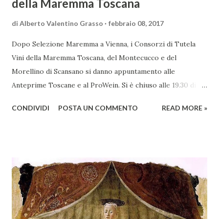
della Maremma Toscana
di
Alberto Valentino Grasso
febbraio 08, 2017
Dopo Selezione Maremma a Vienna, i Consorzi di Tutela
Vini della Maremma Toscana, del Montecucco e del
Morellino di Scansano si danno appuntamento alle
Anteprime Toscane e al ProWein. Si è chiuso alle 19.30 di
giovedì 2 febbraio Selezione Maremma, evento organizzato
CONDIVIDI
POSTA UN COMMENTO
READ MORE »
presso l’Hotel Regina di Vienna dalla società Wein & Kultur,
specializzata nella promozione del vino italiano – e non
solo – in Austria. Presenti all’appello - con una selezionata
rappresentanza di aziende - i tre Consorzi di Tutela del
territorio maremmano: Consorzio Tutela Vini della
Maremma Toscana, del Montecucco e del Morellino di
Scansano. Scopo dell’iniziativa è stato quello di promuovere
le eccellenze vitivinicole della regione in Austria, un