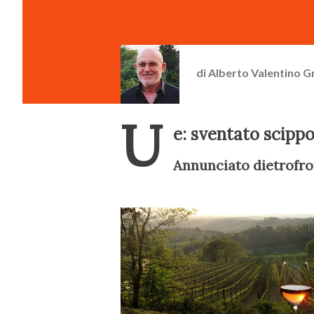
di
Alberto Valentino G
U
e: sventato scipp
Annunciato dietrofr