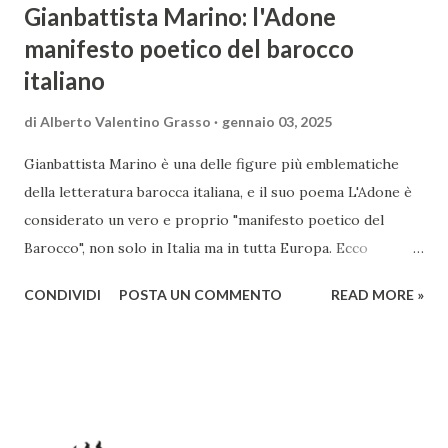
Gianbattista Marino: l'Adone
manifesto poetico del barocco
italiano
di
Alberto Valentino Grasso
gennaio 03, 2025
Gianbattista Marino è una delle figure più emblematiche
della letteratura barocca italiana, e il suo poema L'Adone è
considerato un vero e proprio "manifesto poetico del
Barocco", non solo in Italia ma in tutta Europa. Ecco
un'analisi del suo ruolo e delle caratteristiche che lo
CONDIVIDI
POSTA UN COMMENTO
READ MORE »
rendono un'opera fondamentale per il periodo. Marino fu
un poeta innovativo, tra i massimi esponenti della poesia
barocca, noto per il suo stile elaborato, ricco di metafore,
giochi di parole e virtuosismi linguistici. La sua poetica si
distacca dalla tradizione classica e rinascimentale,
abbracciando invece i principi del Barocco: l'arte come