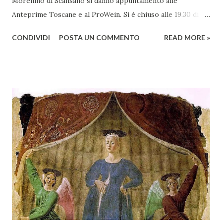
Morellino di Scansano si danno appuntamento alle
Anteprime Toscane e al ProWein. Si è chiuso alle 19.30 di
giovedì 2 febbraio Selezione Maremma, evento organizzato
CONDIVIDI
POSTA UN COMMENTO
READ MORE »
presso l’Hotel Regina di Vienna dalla società Wein & Kultur,
specializzata nella promozione del vino italiano – e non
solo – in Austria. Presenti all’appello - con una selezionata
rappresentanza di aziende - i tre Consorzi di Tutela del
territorio maremmano: Consorzio Tutela Vini della
Maremma Toscana, del Montecucco e del Morellino di
Scansano. Scopo dell’iniziativa è stato quello di promuovere
le eccellenze vitivinicole della regione in Austria, un
mercato dove il potenziale di crescita è ancora molto alto,
assistendo i produttori nella creazione di contatti
commerciali con gli operatori locali. Gli organizzatori
dell’evento, Christian Bauer, austriaco ed esperto di vini e
conoscitore dei mercati di lingua tedes...