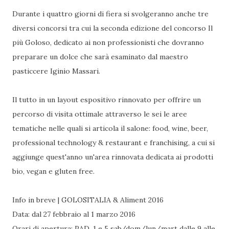
Durante i quattro giorni di fiera si svolgeranno anche tre
diversi concorsi tra cui la seconda edizione del concorso Il
più Goloso, dedicato ai non professionisti che dovranno
preparare un dolce che sarà esaminato dal maestro
pasticcere Iginio Massari.
Il tutto in un layout espositivo rinnovato per offrire un
percorso di visita ottimale attraverso le sei le aree
tematiche nelle quali si articola il salone: food, wine, beer,
professional technology & restaurant e franchising, a cui si
aggiunge quest'anno un'area rinnovata dedicata ai prodotti
bio, vegan e gluten free.
Info in breve | GOLOSITALIA & Aliment 2016
Data: dal 27 febbraio al 1 marzo 2016
Orari di apertura: PAD. 1 e 5 sab/dom/lun/mart dalle 9 alle