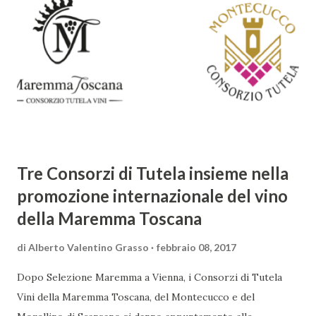
meraviglia, l'ostentazione della tecnica e la ricerca del
sorprendente. Marino visse in un'epoca di grandi
cambiamenti culturali e sociali, e la sua opera riflette questa
complessità. L'Adone è un poema epico-mitologico in 20
canti, composto da oltre 40.000 versi. Narra la storia
d'amore tra Venere e Adone, tratta dalla mitologia ...
Tre Consorzi di Tutela insieme nella
promozione internazionale del vino
della Maremma Toscana
di
Alberto Valentino Grasso
febbraio 08, 2017
Dopo Selezione Maremma a Vienna, i Consorzi di Tutela
Vini della Maremma Toscana, del Montecucco e del