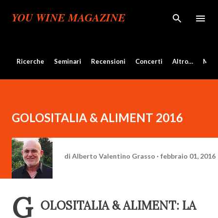
Passa ai contenuti principali
YOU WINE MAGAZINE
Ricerche
Seminari
Recensioni
Concerti
Altro…
Mos
GOLOSITALIA & ALIMENT 2016
di
Alberto Valentino Grasso
febbraio 01, 2016
G
OLOSITALIA & ALIMENT: LA