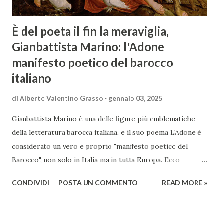
È del poeta il fin la meraviglia,
Gianbattista Marino: l'Adone
manifesto poetico del barocco
italiano
di
Alberto Valentino Grasso
gennaio 03, 2025
Gianbattista Marino è una delle figure più emblematiche
della letteratura barocca italiana, e il suo poema L'Adone è
considerato un vero e proprio "manifesto poetico del
Barocco", non solo in Italia ma in tutta Europa. Ecco
un'analisi del suo ruolo e delle caratteristiche che lo
CONDIVIDI
POSTA UN COMMENTO
READ MORE »
rendono un'opera fondamentale per il periodo. Marino fu
un poeta innovativo, tra i massimi esponenti della poesia
barocca, noto per il suo stile elaborato, ricco di metafore,