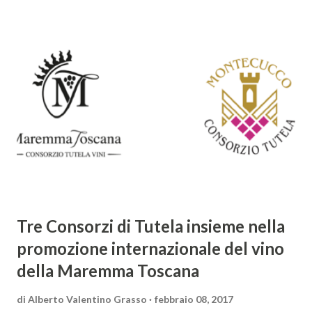
giochi di parole e virtuosismi linguistici. La sua poetica si
distacca dalla tradizione classica e rinascimentale,
abbracciando invece i principi del Barocco: l'arte come
meraviglia, l'ostentazione della tecnica e la ricerca del
sorprendente. Marino visse in un'epoca di grandi
cambiamenti culturali e sociali, e la sua opera riflette questa
complessità. L'Adone è un poema epico-mitologico in 20
canti, composto da oltre 40.000 versi. Narra la storia
d'amore tra Venere e Adone, tratta dalla mitologia ...
Tre Consorzi di Tutela insieme nella
promozione internazionale del vino
della Maremma Toscana
di
Alberto Valentino Grasso
febbraio 08, 2017