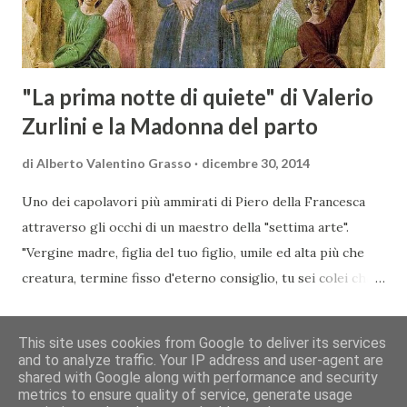
dell’evento, Christian Bauer, austriaco ed esperto di vini e
conoscitore dei mercati di lingua tedes...
"La prima notte di quiete" di Valerio
Zurlini e la Madonna del parto
di
Alberto Valentino Grasso
dicembre 30, 2014
Uno dei capolavori più ammirati di Piero della Francesca
attraverso gli occhi di un maestro della "settima arte".
"Vergine madre, figlia del tuo figlio, umile ed alta più che
creatura, termine fisso d'eterno consiglio, tu sei colei che
l'umana natura nobilitasti, sì che il suo fattore, non
CONDIVIDI
POSTA UN COMMENTO
READ MORE »
disdegnò di farsi sua fattura" Nella piccola chiesa di Santa
This site uses cookies from Google to deliver its services
Maria a Momentana, isolata in mezzo al verde delle pendici
and to analyze traffic. Your IP address and user-agent are
shared with Google along with performance and security
collinari di Monterchi, Piero della Francesca dipinse in soli
Chi siamo
Contatti
Cookie
Privacy
Copyright&Disclaimer
metrics to ensure quality of service, generate usage
sette giorni uno dei suoi più noti e ammirati capolavori che