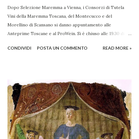
Dopo Selezione Maremma a Vienna, i Consorzi di Tutela
Vini della Maremma Toscana, del Montecucco e del
Morellino di Scansano si danno appuntamento alle
Anteprime Toscane e al ProWein. Si è chiuso alle 19.30 di
giovedì 2 febbraio Selezione Maremma, evento organizzato
CONDIVIDI
POSTA UN COMMENTO
READ MORE »
presso l’Hotel Regina di Vienna dalla società Wein & Kultur,
specializzata nella promozione del vino italiano – e non
solo – in Austria. Presenti all’appello - con una selezionata
rappresentanza di aziende - i tre Consorzi di Tutela del
territorio maremmano: Consorzio Tutela Vini della
Maremma Toscana, del Montecucco e del Morellino di
Scansano. Scopo dell’iniziativa è stato quello di promuovere
le eccellenze vitivinicole della regione in Austria, un
mercato dove il potenziale di crescita è ancora molto alto,
assistendo i produttori nella creazione di contatti
commerciali con gli operatori locali. Gli organizzatori