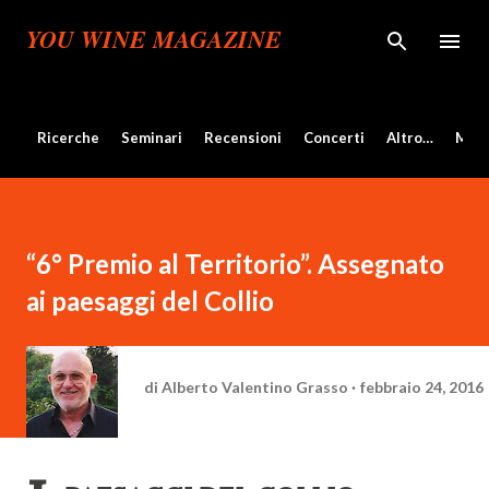
Passa ai contenuti principali
YOU WINE MAGAZINE
Ricerche
Seminari
Recensioni
Concerti
Altro…
Mos
“6° Premio al Territorio”. Assegnato
ai paesaggi del Collio
di
Alberto Valentino Grasso
febbraio 24, 2016