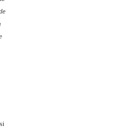
de
a
e
si