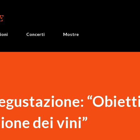
Passa ai contenuti principali
E
ioni
Concerti
Mostre
degustazione: “Obiett
ione dei vini”