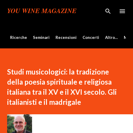
Passa ai contenuti principali
YOU WINE MAGAZINE
Ricerche
Seminari
Recensioni
Concerti
Altro…
Mos
Studi musicologici: la tradizione
della poesia spirituale e religiosa
italiana tra il XV e il XVI secolo. Gli
italianisti e il madrigale