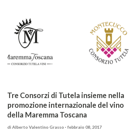
giochi di parole e virtuosismi linguistici. La sua poetica si
distacca dalla tradizione classica e rinascimentale,
abbracciando invece i principi del Barocco: l'arte come
meraviglia, l'ostentazione della tecnica e la ricerca del
sorprendente. Marino visse in un'epoca di grandi
cambiamenti culturali e sociali, e la sua opera riflette questa
complessità. L'Adone è un poema epico-mitologico in 20
canti, composto da oltre 40.000 versi. Narra la storia
d'amore tra Venere e Adone, tratta dalla mitologia ...
Tre Consorzi di Tutela insieme nella
promozione internazionale del vino
della Maremma Toscana
di
Alberto Valentino Grasso
febbraio 08, 2017