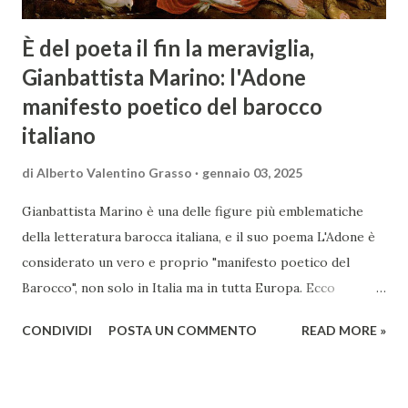
È del poeta il fin la meraviglia,
Gianbattista Marino: l'Adone
manifesto poetico del barocco
italiano
di
Alberto Valentino Grasso
gennaio 03, 2025
Gianbattista Marino è una delle figure più emblematiche
della letteratura barocca italiana, e il suo poema L'Adone è
considerato un vero e proprio "manifesto poetico del
Barocco", non solo in Italia ma in tutta Europa. Ecco
un'analisi del suo ruolo e delle caratteristiche che lo
CONDIVIDI
POSTA UN COMMENTO
READ MORE »
rendono un'opera fondamentale per il periodo. Marino fu
un poeta innovativo, tra i massimi esponenti della poesia
barocca, noto per il suo stile elaborato, ricco di metafore,