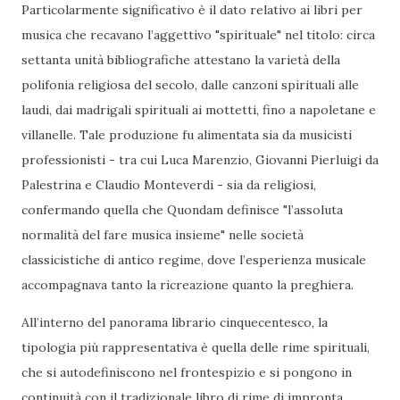
Particolarmente significativo è il dato relativo ai libri per
musica che recavano l’aggettivo "spirituale" nel titolo: circa
settanta unità bibliografiche attestano la varietà della
polifonia religiosa del secolo, dalle canzoni spirituali alle
laudi, dai madrigali spirituali ai mottetti, fino a napoletane e
villanelle. Tale produzione fu alimentata sia da musicisti
professionisti - tra cui Luca Marenzio, Giovanni Pierluigi da
Palestrina e Claudio Monteverdi - sia da religiosi,
confermando quella che Quondam definisce "l’assoluta
normalità del fare musica insieme" nelle società
classicistiche di antico regime, dove l’esperienza musicale
accompagnava tanto la ricreazione quanto la preghiera.
All’interno del panorama librario cinquecentesco, la
tipologia più rappresentativa è quella delle rime spirituali,
che si autodefiniscono nel frontespizio e si pongono in
continuità con il tradizionale libro di rime di impronta