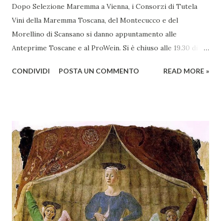
Dopo Selezione Maremma a Vienna, i Consorzi di Tutela
Vini della Maremma Toscana, del Montecucco e del
Morellino di Scansano si danno appuntamento alle
Anteprime Toscane e al ProWein. Si è chiuso alle 19.30 di
giovedì 2 febbraio Selezione Maremma, evento organizzato
CONDIVIDI
POSTA UN COMMENTO
READ MORE »
presso l’Hotel Regina di Vienna dalla società Wein & Kultur,
specializzata nella promozione del vino italiano – e non
solo – in Austria. Presenti all’appello - con una selezionata
rappresentanza di aziende - i tre Consorzi di Tutela del
territorio maremmano: Consorzio Tutela Vini della
Maremma Toscana, del Montecucco e del Morellino di
Scansano. Scopo dell’iniziativa è stato quello di promuovere
le eccellenze vitivinicole della regione in Austria, un
mercato dove il potenziale di crescita è ancora molto alto,
assistendo i produttori nella creazione di contatti
commerciali con gli operatori locali. Gli organizzatori