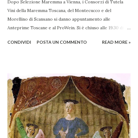
Dopo Selezione Maremma a Vienna, i Consorzi di Tutela
Vini della Maremma Toscana, del Montecucco e del
Morellino di Scansano si danno appuntamento alle
Anteprime Toscane e al ProWein. Si è chiuso alle 19.30 di
giovedì 2 febbraio Selezione Maremma, evento organizzato
CONDIVIDI
POSTA UN COMMENTO
READ MORE »
presso l’Hotel Regina di Vienna dalla società Wein & Kultur,
specializzata nella promozione del vino italiano – e non
solo – in Austria. Presenti all’appello - con una selezionata
rappresentanza di aziende - i tre Consorzi di Tutela del
territorio maremmano: Consorzio Tutela Vini della
Maremma Toscana, del Montecucco e del Morellino di
Scansano. Scopo dell’iniziativa è stato quello di promuovere
le eccellenze vitivinicole della regione in Austria, un
mercato dove il potenziale di crescita è ancora molto alto,
assistendo i produttori nella creazione di contatti
commerciali con gli operatori locali. Gli organizzatori