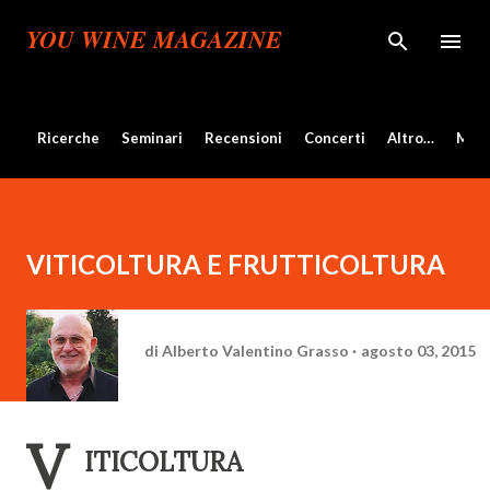
Passa ai contenuti principali
YOU WINE MAGAZINE
Ricerche
Seminari
Recensioni
Concerti
Altro…
Mos
VITICOLTURA E FRUTTICOLTURA
di
Alberto Valentino Grasso
agosto 03, 2015
V
ITICOLTURA