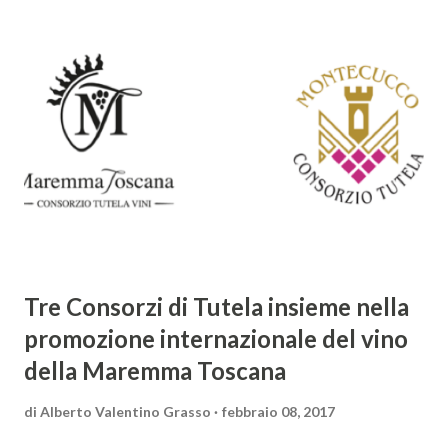
giochi di parole e virtuosismi linguistici. La sua poetica si
distacca dalla tradizione classica e rinascimentale,
abbracciando invece i principi del Barocco: l'arte come
meraviglia, l'ostentazione della tecnica e la ricerca del
sorprendente. Marino visse in un'epoca di grandi
cambiamenti culturali e sociali, e la sua opera riflette questa
complessità. L'Adone è un poema epico-mitologico in 20
canti, composto da oltre 40.000 versi. Narra la storia
d'amore tra Venere e Adone, tratta dalla mitologia ...
Tre Consorzi di Tutela insieme nella
promozione internazionale del vino
della Maremma Toscana
di
Alberto Valentino Grasso
febbraio 08, 2017