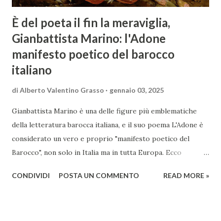
È del poeta il fin la meraviglia,
Gianbattista Marino: l'Adone
manifesto poetico del barocco
italiano
di
Alberto Valentino Grasso
gennaio 03, 2025
Gianbattista Marino è una delle figure più emblematiche
della letteratura barocca italiana, e il suo poema L'Adone è
considerato un vero e proprio "manifesto poetico del
Barocco", non solo in Italia ma in tutta Europa. Ecco
un'analisi del suo ruolo e delle caratteristiche che lo
CONDIVIDI
POSTA UN COMMENTO
READ MORE »
rendono un'opera fondamentale per il periodo. Marino fu
un poeta innovativo, tra i massimi esponenti della poesia
barocca, noto per il suo stile elaborato, ricco di metafore,