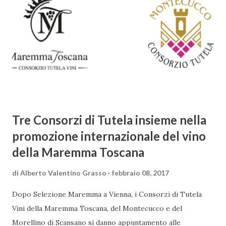
meraviglia, l'ostentazione della tecnica e la ricerca del
sorprendente. Marino visse in un'epoca di grandi
cambiamenti culturali e sociali, e la sua opera riflette questa
complessità. L'Adone è un poema epico-mitologico in 20
canti, composto da oltre 40.000 versi. Narra la storia
d'amore tra Venere e Adone, tratta dalla mitologia ...
Tre Consorzi di Tutela insieme nella
promozione internazionale del vino
della Maremma Toscana
di
Alberto Valentino Grasso
febbraio 08, 2017
Dopo Selezione Maremma a Vienna, i Consorzi di Tutela
Vini della Maremma Toscana, del Montecucco e del
Morellino di Scansano si danno appuntamento alle