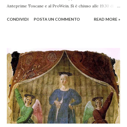
Anteprime Toscane e al ProWein. Si è chiuso alle 19.30 di
giovedì 2 febbraio Selezione Maremma, evento organizzato
CONDIVIDI
POSTA UN COMMENTO
READ MORE »
presso l’Hotel Regina di Vienna dalla società Wein & Kultur,
specializzata nella promozione del vino italiano – e non
solo – in Austria. Presenti all’appello - con una selezionata
rappresentanza di aziende - i tre Consorzi di Tutela del
territorio maremmano: Consorzio Tutela Vini della
Maremma Toscana, del Montecucco e del Morellino di
Scansano. Scopo dell’iniziativa è stato quello di promuovere
le eccellenze vitivinicole della regione in Austria, un
mercato dove il potenziale di crescita è ancora molto alto,
assistendo i produttori nella creazione di contatti
commerciali con gli operatori locali. Gli organizzatori
dell’evento, Christian Bauer, austriaco ed esperto di vini e
conoscitore dei mercati di lingua tedes...