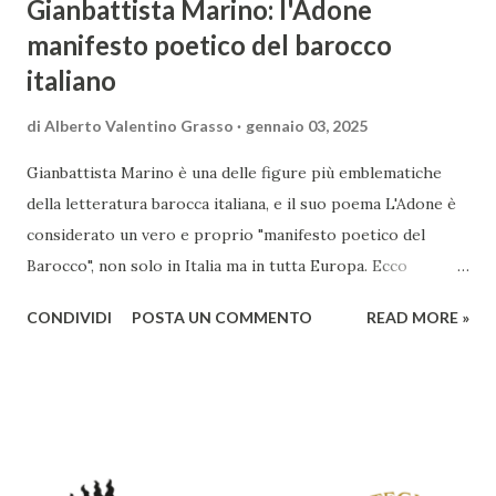
Gianbattista Marino: l'Adone
manifesto poetico del barocco
italiano
di
Alberto Valentino Grasso
gennaio 03, 2025
Gianbattista Marino è una delle figure più emblematiche
della letteratura barocca italiana, e il suo poema L'Adone è
considerato un vero e proprio "manifesto poetico del
Barocco", non solo in Italia ma in tutta Europa. Ecco
un'analisi del suo ruolo e delle caratteristiche che lo
CONDIVIDI
POSTA UN COMMENTO
READ MORE »
rendono un'opera fondamentale per il periodo. Marino fu
un poeta innovativo, tra i massimi esponenti della poesia
barocca, noto per il suo stile elaborato, ricco di metafore,
giochi di parole e virtuosismi linguistici. La sua poetica si
distacca dalla tradizione classica e rinascimentale,
abbracciando invece i principi del Barocco: l'arte come