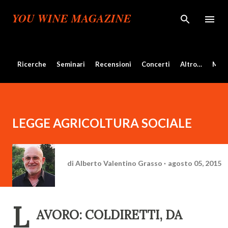
Passa ai contenuti principali
YOU WINE MAGAZINE
Ricerche
Seminari
Recensioni
Concerti
Altro…
Mos
LEGGE AGRICOLTURA SOCIALE
di
Alberto Valentino Grasso
agosto 05, 2015
L
AVORO: COLDIRETTI, DA