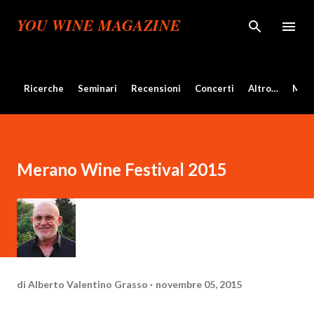
Passa ai contenuti principali
YOU WINE MAGAZINE
Ricerche
Seminari
Recensioni
Concerti
Altro…
Mos
Merano Wine Festival 2015
di
Alberto Valentino Grasso
novembre 05, 2015