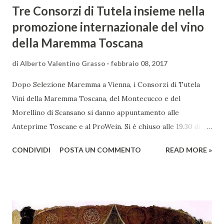
Tre Consorzi di Tutela insieme nella
promozione internazionale del vino
della Maremma Toscana
di
Alberto Valentino Grasso
febbraio 08, 2017
Dopo Selezione Maremma a Vienna, i Consorzi di Tutela
Vini della Maremma Toscana, del Montecucco e del
Morellino di Scansano si danno appuntamento alle
Anteprime Toscane e al ProWein. Si è chiuso alle 19.30 di
giovedì 2 febbraio Selezione Maremma, evento organizzato
CONDIVIDI
POSTA UN COMMENTO
READ MORE »
presso l’Hotel Regina di Vienna dalla società Wein & Kultur,
specializzata nella promozione del vino italiano – e non
solo – in Austria. Presenti all’appello - con una selezionata
rappresentanza di aziende - i tre Consorzi di Tutela del
territorio maremmano: Consorzio Tutela Vini della