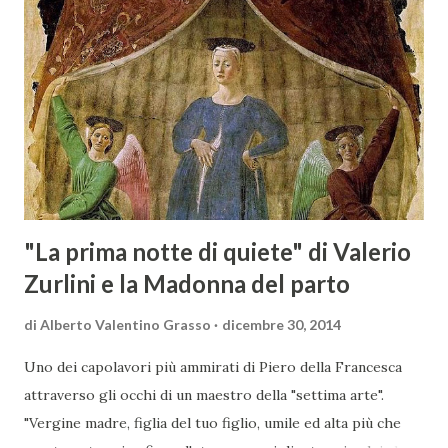
Maremma Toscana, del Montecucco e del Morellino di
Scansano. Scopo dell’iniziativa è stato quello di promuovere
le eccellenze vitivinicole della regione in Austria, un
mercato dove il potenziale di crescita è ancora molto alto,
assistendo i produttori nella creazione di contatti
commerciali con gli operatori locali. Gli organizzatori
dell’evento, Christian Bauer, austriaco ed esperto di vini e
conoscitore dei mercati di lingua tedes...
"La prima notte di quiete" di Valerio
Zurlini e la Madonna del parto
di
Alberto Valentino Grasso
dicembre 30, 2014
Uno dei capolavori più ammirati di Piero della Francesca
attraverso gli occhi di un maestro della "settima arte".
"Vergine madre, figlia del tuo figlio, umile ed alta più che