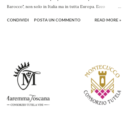
Barocco", non solo in Italia ma in tutta Europa. Ecco
un'analisi del suo ruolo e delle caratteristiche che lo
CONDIVIDI
POSTA UN COMMENTO
READ MORE »
rendono un'opera fondamentale per il periodo. Marino fu
un poeta innovativo, tra i massimi esponenti della poesia
barocca, noto per il suo stile elaborato, ricco di metafore,
giochi di parole e virtuosismi linguistici. La sua poetica si
distacca dalla tradizione classica e rinascimentale,
abbracciando invece i principi del Barocco: l'arte come
meraviglia, l'ostentazione della tecnica e la ricerca del
sorprendente. Marino visse in un'epoca di grandi
cambiamenti culturali e sociali, e la sua opera riflette questa
complessità. L'Adone è un poema epico-mitologico in 20
canti, composto da oltre 40.000 versi. Narra la storia
d'amore tra Venere e Adone, tratta dalla mitologia ...