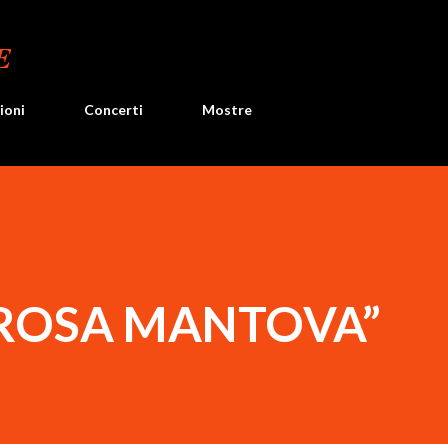
Passa ai contenuti principali
E
ioni
Concerti
Mostre
 ROSA MANTOVA”