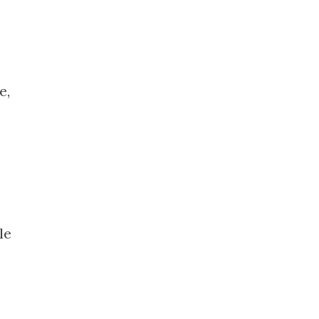
e,
le