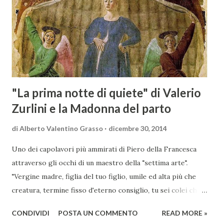
cambiamenti culturali e sociali, e la sua opera riflette questa
complessità. L'Adone è un poema epico-mitologico in 20
canti, composto da oltre 40.000 versi. Narra la storia
d'amore tra Venere e Adone, tratta dalla mitologia ...
"La prima notte di quiete" di Valerio
Zurlini e la Madonna del parto
di
Alberto Valentino Grasso
dicembre 30, 2014
Uno dei capolavori più ammirati di Piero della Francesca
attraverso gli occhi di un maestro della "settima arte".
"Vergine madre, figlia del tuo figlio, umile ed alta più che
creatura, termine fisso d'eterno consiglio, tu sei colei che
l'umana natura nobilitasti, sì che il suo fattore, non
CONDIVIDI
POSTA UN COMMENTO
READ MORE »
disdegnò di farsi sua fattura" Nella piccola chiesa di Santa