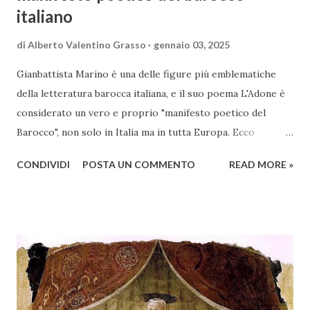
italiano
di
Alberto Valentino Grasso
gennaio 03, 2025
Gianbattista Marino è una delle figure più emblematiche
della letteratura barocca italiana, e il suo poema L'Adone è
considerato un vero e proprio "manifesto poetico del
Barocco", non solo in Italia ma in tutta Europa. Ecco
un'analisi del suo ruolo e delle caratteristiche che lo
CONDIVIDI
POSTA UN COMMENTO
READ MORE »
rendono un'opera fondamentale per il periodo. Marino fu
un poeta innovativo, tra i massimi esponenti della poesia
barocca, noto per il suo stile elaborato, ricco di metafore,
giochi di parole e virtuosismi linguistici. La sua poetica si
distacca dalla tradizione classica e rinascimentale,
abbracciando invece i principi del Barocco: l'arte come
meraviglia, l'ostentazione della tecnica e la ricerca del
sorprendente. Marino visse in un'epoca di grandi