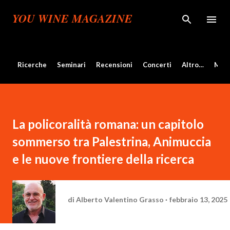
Passa ai contenuti principali
YOU WINE MAGAZINE
Ricerche
Seminari
Recensioni
Concerti
Altro…
Mos
La policoralità romana: un capitolo
sommerso tra Palestrina, Animuccia
e le nuove frontiere della ricerca
di
Alberto Valentino Grasso
febbraio 13, 2025