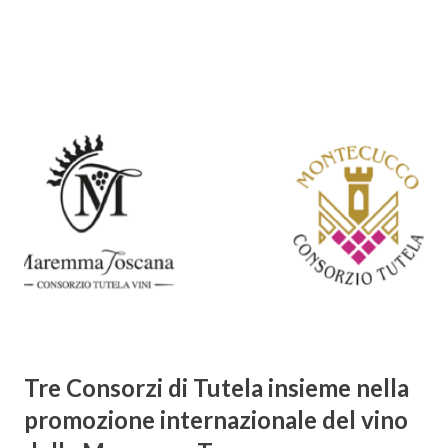
Maria a Momentana, isolata in mezzo al verde delle pendici
collinari di Monterchi, Piero della Francesca dipinse in soli
sette giorni uno dei suoi più noti e ammirati capolavori che
oggi richiama nella Val Tiberina visitatori da tutto il mondo.
La datazione esatta dell`opera è incerta, oscillando, a
seconda delle teorie, dal 1450 a oltre il 1475. Non sono
chiare le motivazioni della committenza né della scelta del
soggetto, tema piuttosto frequente nell’iconografia
spagnola, ma del tutto insolito in quella italiana. L’affresco
rappresenta la Vergine incinta, in piedi al centro di una
preziosa tenda ...
Tre Consorzi di Tutela insieme nella
promozione internazionale del vino