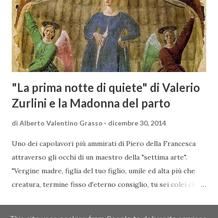
mercato dove il potenziale di crescita è ancora molto alto,
assistendo i produttori nella creazione di contatti
commerciali con gli operatori locali. Gli organizzatori
dell’evento, Christian Bauer, austriaco ed esperto di vini e
conoscitore dei mercati di lingua tedes...
"La prima notte di quiete" di Valerio
Zurlini e la Madonna del parto
di
Alberto Valentino Grasso
dicembre 30, 2014
Uno dei capolavori più ammirati di Piero della Francesca
attraverso gli occhi di un maestro della "settima arte".
"Vergine madre, figlia del tuo figlio, umile ed alta più che
creatura, termine fisso d'eterno consiglio, tu sei colei che
l'umana natura nobilitasti, sì che il suo fattore, non
CONDIVIDI
POSTA UN COMMENTO
READ MORE »
disdegnò di farsi sua fattura" Nella piccola chiesa di Santa