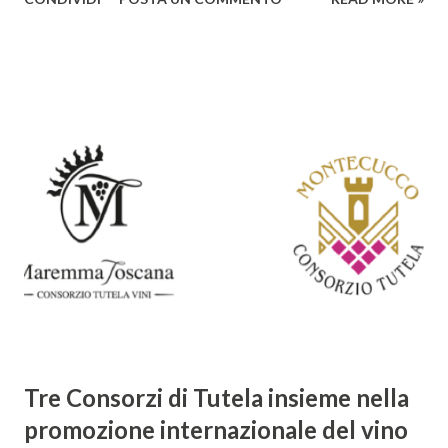
rendono un'opera fondamentale per il periodo. Marino fu
un poeta innovativo, tra i massimi esponenti della poesia
barocca, noto per il suo stile elaborato, ricco di metafore,
giochi di parole e virtuosismi linguistici. La sua poetica si
distacca dalla tradizione classica e rinascimentale,
abbracciando invece i principi del Barocco: l'arte come
meraviglia, l'ostentazione della tecnica e la ricerca del
sorprendente. Marino visse in un'epoca di grandi
cambiamenti culturali e sociali, e la sua opera riflette questa
complessità. L'Adone è un poema epico-mitologico in 20
canti, composto da oltre 40.000 versi. Narra la storia
d'amore tra Venere e Adone, tratta dalla mitologia ...
Tre Consorzi di Tutela insieme nella
promozione internazionale del vino