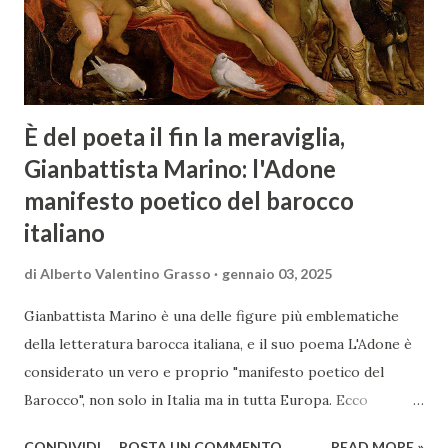
È del poeta il fin la meraviglia,
Gianbattista Marino: l'Adone
manifesto poetico del barocco
italiano
di
Alberto Valentino Grasso
gennaio 03, 2025
Gianbattista Marino è una delle figure più emblematiche
della letteratura barocca italiana, e il suo poema L'Adone è
considerato un vero e proprio "manifesto poetico del
Barocco", non solo in Italia ma in tutta Europa. Ecco
un'analisi del suo ruolo e delle caratteristiche che lo
CONDIVIDI
POSTA UN COMMENTO
READ MORE »