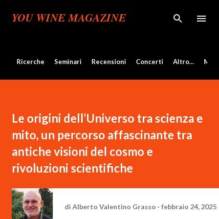
Passa ai contenuti principali
YOU WINE MAGAZINE
Ricerche
Seminari
Recensioni
Concerti
Altro…
Mos
Le origini dell’Universo tra scienza e
mito, un percorso affascinante tra
antiche visioni del cosmo e
rivoluzioni scientifiche
di
Alberto Valentino Grasso
febbraio 24, 2025