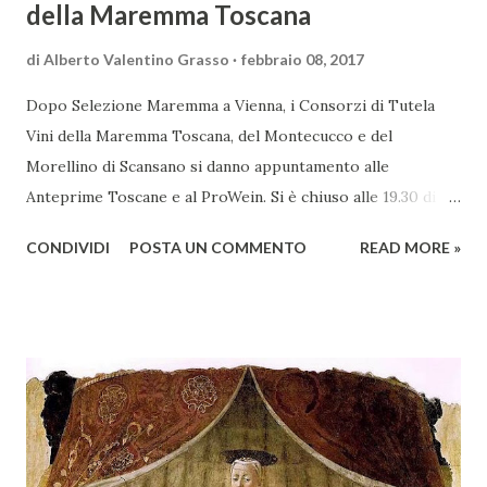
della Maremma Toscana
di
Alberto Valentino Grasso
febbraio 08, 2017
Dopo Selezione Maremma a Vienna, i Consorzi di Tutela
Vini della Maremma Toscana, del Montecucco e del
Morellino di Scansano si danno appuntamento alle
Anteprime Toscane e al ProWein. Si è chiuso alle 19.30 di
giovedì 2 febbraio Selezione Maremma, evento organizzato
CONDIVIDI
POSTA UN COMMENTO
READ MORE »
presso l’Hotel Regina di Vienna dalla società Wein & Kultur,
specializzata nella promozione del vino italiano – e non
solo – in Austria. Presenti all’appello - con una selezionata
rappresentanza di aziende - i tre Consorzi di Tutela del
territorio maremmano: Consorzio Tutela Vini della
Maremma Toscana, del Montecucco e del Morellino di
Scansano. Scopo dell’iniziativa è stato quello di promuovere
le eccellenze vitivinicole della regione in Austria, un