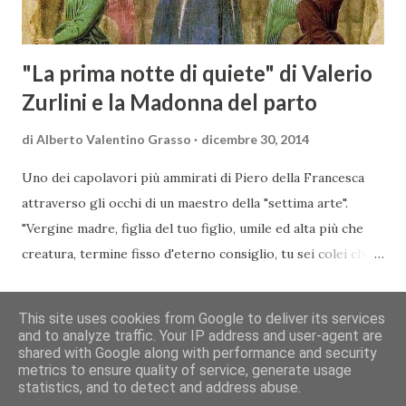
conoscitore dei mercati di lingua tedes...
"La prima notte di quiete" di Valerio
Zurlini e la Madonna del parto
di
Alberto Valentino Grasso
dicembre 30, 2014
Uno dei capolavori più ammirati di Piero della Francesca
attraverso gli occhi di un maestro della "settima arte".
"Vergine madre, figlia del tuo figlio, umile ed alta più che
creatura, termine fisso d'eterno consiglio, tu sei colei che
l'umana natura nobilitasti, sì che il suo fattore, non
CONDIVIDI
POSTA UN COMMENTO
READ MORE »
disdegnò di farsi sua fattura" Nella piccola chiesa di Santa
This site uses cookies from Google to deliver its services
Maria a Momentana, isolata in mezzo al verde delle pendici
and to analyze traffic. Your IP address and user-agent are
shared with Google along with performance and security
collinari di Monterchi, Piero della Francesca dipinse in soli
Chi siamo
Contatti
Cookie
Privacy
Copyright&Disclaimer
metrics to ensure quality of service, generate usage
sette giorni uno dei suoi più noti e ammirati capolavori che
© 2013 You Wine Magazine | Rivista Culturale (art. 28 L.69/63)
statistics, and to detect and address abuse.
oggi richiama nella Val Tiberina visitatori da tutto il mondo.