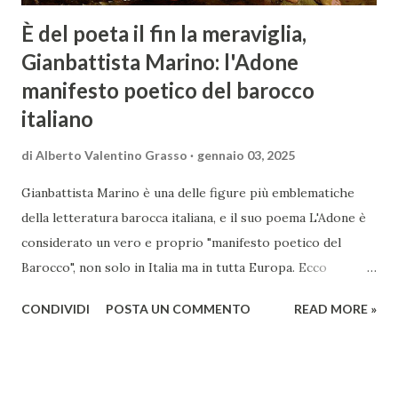
È del poeta il fin la meraviglia,
Gianbattista Marino: l'Adone
manifesto poetico del barocco
italiano
di
Alberto Valentino Grasso
gennaio 03, 2025
Gianbattista Marino è una delle figure più emblematiche
della letteratura barocca italiana, e il suo poema L'Adone è
considerato un vero e proprio "manifesto poetico del
Barocco", non solo in Italia ma in tutta Europa. Ecco
un'analisi del suo ruolo e delle caratteristiche che lo
CONDIVIDI
POSTA UN COMMENTO
READ MORE »
rendono un'opera fondamentale per il periodo. Marino fu
un poeta innovativo, tra i massimi esponenti della poesia
barocca, noto per il suo stile elaborato, ricco di metafore,
giochi di parole e virtuosismi linguistici. La sua poetica si