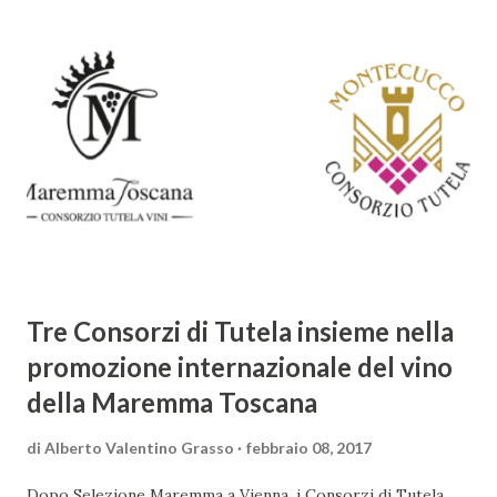
distacca dalla tradizione classica e rinascimentale,
abbracciando invece i principi del Barocco: l'arte come
meraviglia, l'ostentazione della tecnica e la ricerca del
sorprendente. Marino visse in un'epoca di grandi
cambiamenti culturali e sociali, e la sua opera riflette questa
complessità. L'Adone è un poema epico-mitologico in 20
canti, composto da oltre 40.000 versi. Narra la storia
d'amore tra Venere e Adone, tratta dalla mitologia ...
Tre Consorzi di Tutela insieme nella
promozione internazionale del vino
della Maremma Toscana
di
Alberto Valentino Grasso
febbraio 08, 2017
Dopo Selezione Maremma a Vienna, i Consorzi di Tutela