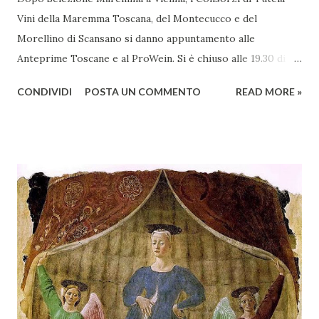
Vini della Maremma Toscana, del Montecucco e del
Morellino di Scansano si danno appuntamento alle
Anteprime Toscane e al ProWein. Si è chiuso alle 19.30 di
giovedì 2 febbraio Selezione Maremma, evento organizzato
CONDIVIDI
POSTA UN COMMENTO
READ MORE »
presso l’Hotel Regina di Vienna dalla società Wein & Kultur,
specializzata nella promozione del vino italiano – e non
solo – in Austria. Presenti all’appello - con una selezionata
rappresentanza di aziende - i tre Consorzi di Tutela del
territorio maremmano: Consorzio Tutela Vini della
Maremma Toscana, del Montecucco e del Morellino di
Scansano. Scopo dell’iniziativa è stato quello di promuovere
le eccellenze vitivinicole della regione in Austria, un
mercato dove il potenziale di crescita è ancora molto alto,
assistendo i produttori nella creazione di contatti
commerciali con gli operatori locali. Gli organizzatori
dell’evento, Christian Bauer, austriaco ed esperto di vini e