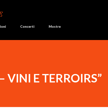
Passa ai contenuti principali
E
ioni
Concerti
Mostre
– VINI E TERROIRS”