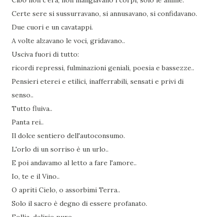
Cibo non c'era, non mangiavano i corpi, solo le anime.
Certe sere si sussurravano, si annusavano, si confidavano.
Due cuori e un cavatappi.
A volte alzavano le voci, gridavano..
Usciva fuori di tutto:
ricordi repressi, fulminazioni geniali, poesia e bassezze..
Pensieri eterei e etilici, inafferrabili, sensati e privi di
senso..
Tutto fluiva..
Panta rei..
Il dolce sentiero dell'autoconsumo.
L'orlo di un sorriso è un urlo..
E poi andavamo al letto a fare l'amore..
Io, te e il Vino..
O apriti Cielo, o assorbimi Terra..
Solo il sacro è degno di essere profanato.