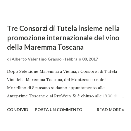
d'amore tra Venere e Adone, tratta dalla mitologia ...
Tre Consorzi di Tutela insieme nella
promozione internazionale del vino
della Maremma Toscana
di
Alberto Valentino Grasso
febbraio 08, 2017
Dopo Selezione Maremma a Vienna, i Consorzi di Tutela
Vini della Maremma Toscana, del Montecucco e del
Morellino di Scansano si danno appuntamento alle
Anteprime Toscane e al ProWein. Si è chiuso alle 19.30 di
giovedì 2 febbraio Selezione Maremma, evento organizzato
CONDIVIDI
POSTA UN COMMENTO
READ MORE »
presso l’Hotel Regina di Vienna dalla società Wein & Kultur,
specializzata nella promozione del vino italiano – e non
solo – in Austria. Presenti all’appello - con una selezionata