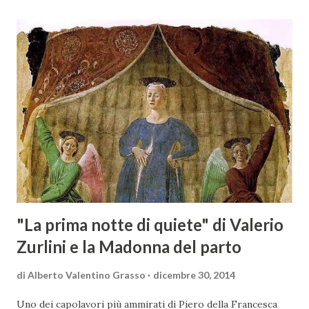
rappresentanza di aziende - i tre Consorzi di Tutela del
territorio maremmano: Consorzio Tutela Vini della
Maremma Toscana, del Montecucco e del Morellino di
Scansano. Scopo dell’iniziativa è stato quello di promuovere
le eccellenze vitivinicole della regione in Austria, un
mercato dove il potenziale di crescita è ancora molto alto,
assistendo i produttori nella creazione di contatti
commerciali con gli operatori locali. Gli organizzatori
dell’evento, Christian Bauer, austriaco ed esperto di vini e
conoscitore dei mercati di lingua tedes...
"La prima notte di quiete" di Valerio
Zurlini e la Madonna del parto
di
Alberto Valentino Grasso
dicembre 30, 2014
Uno dei capolavori più ammirati di Piero della Francesca