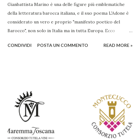
Gianbattista Marino è una delle figure più emblematiche
della letteratura barocca italiana, e il suo poema L'Adone è
considerato un vero e proprio "manifesto poetico del
Barocco", non solo in Italia ma in tutta Europa. Ecco
un'analisi del suo ruolo e delle caratteristiche che lo
CONDIVIDI
POSTA UN COMMENTO
READ MORE »
rendono un'opera fondamentale per il periodo. Marino fu
un poeta innovativo, tra i massimi esponenti della poesia
barocca, noto per il suo stile elaborato, ricco di metafore,
giochi di parole e virtuosismi linguistici. La sua poetica si
distacca dalla tradizione classica e rinascimentale,
abbracciando invece i principi del Barocco: l'arte come
meraviglia, l'ostentazione della tecnica e la ricerca del
sorprendente. Marino visse in un'epoca di grandi
cambiamenti culturali e sociali, e la sua opera riflette questa
complessità. L'Adone è un poema epico-mitologico in 20
canti, composto da oltre 40.000 versi. Narra la storia