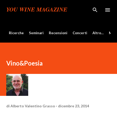
Passa ai contenuti principali
YOU WINE MAGAZINE
Ricerche
Seminari
Recensioni
Concerti
Altro…
Mos
Vino&Poesia
di
Alberto Valentino Grasso
dicembre 23, 2014