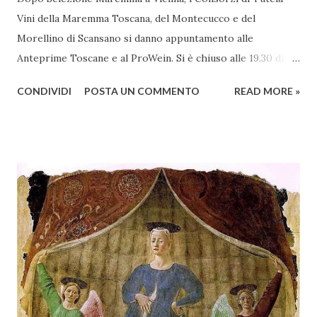
Vini della Maremma Toscana, del Montecucco e del
Morellino di Scansano si danno appuntamento alle
Anteprime Toscane e al ProWein. Si è chiuso alle 19.30 di
giovedì 2 febbraio Selezione Maremma, evento organizzato
CONDIVIDI
POSTA UN COMMENTO
READ MORE »
presso l’Hotel Regina di Vienna dalla società Wein & Kultur,
specializzata nella promozione del vino italiano – e non
solo – in Austria. Presenti all’appello - con una selezionata
rappresentanza di aziende - i tre Consorzi di Tutela del
territorio maremmano: Consorzio Tutela Vini della
Maremma Toscana, del Montecucco e del Morellino di
Scansano. Scopo dell’iniziativa è stato quello di promuovere
le eccellenze vitivinicole della regione in Austria, un
mercato dove il potenziale di crescita è ancora molto alto,
assistendo i produttori nella creazione di contatti
commerciali con gli operatori locali. Gli organizzatori
dell’evento, Christian Bauer, austriaco ed esperto di vini e