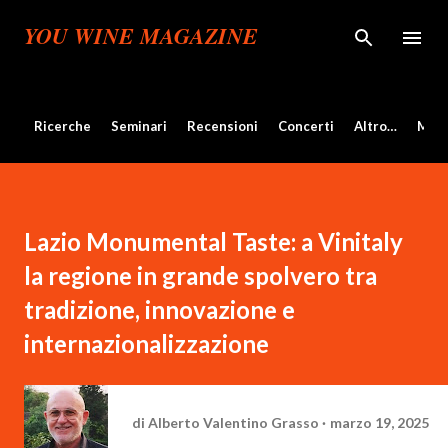
Passa ai contenuti principali
YOU WINE MAGAZINE
Ricerche
Seminari
Recensioni
Concerti
Altro…
Mos
Lazio Monumental Taste: a Vinitaly
la regione in grande spolvero tra
tradizione, innovazione e
internazionalizzazione
di
Alberto Valentino Grasso
marzo 19, 2025