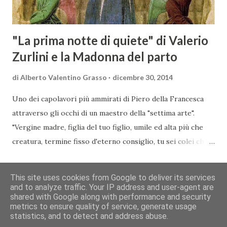
conoscitore dei mercati di lingua tedes...
"La prima notte di quiete" di Valerio
Zurlini e la Madonna del parto
di
Alberto Valentino Grasso
dicembre 30, 2014
Uno dei capolavori più ammirati di Piero della Francesca
attraverso gli occhi di un maestro della "settima arte".
"Vergine madre, figlia del tuo figlio, umile ed alta più che
creatura, termine fisso d'eterno consiglio, tu sei colei che
l'umana natura nobilitasti, sì che il suo fattore, non
CONDIVIDI
POSTA UN COMMENTO
READ MORE »
disdegnò di farsi sua fattura" Nella piccola chiesa di Santa
This site uses cookies from Google to deliver its services
Maria a Momentana, isolata in mezzo al verde delle pendici
and to analyze traffic. Your IP address and user-agent are
shared with Google along with performance and security
collinari di Monterchi, Piero della Francesca dipinse in soli
Chi siamo
Contatti
Cookie
Privacy
Copyright&Disclaimer
metrics to ensure quality of service, generate usage
sette giorni uno dei suoi più noti e ammirati capolavori che
© 2013 You Wine Magazine | Rivista Culturale (art. 28 L.69/63)
statistics, and to detect and address abuse.
oggi richiama nella Val Tiberina visitatori da tutto il mondo.