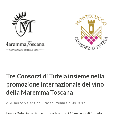
distacca dalla tradizione classica e rinascimentale,
abbracciando invece i principi del Barocco: l'arte come
meraviglia, l'ostentazione della tecnica e la ricerca del
sorprendente. Marino visse in un'epoca di grandi
cambiamenti culturali e sociali, e la sua opera riflette questa
complessità. L'Adone è un poema epico-mitologico in 20
canti, composto da oltre 40.000 versi. Narra la storia
d'amore tra Venere e Adone, tratta dalla mitologia ...
Tre Consorzi di Tutela insieme nella
promozione internazionale del vino
della Maremma Toscana
di
Alberto Valentino Grasso
febbraio 08, 2017
Dopo Selezione Maremma a Vienna, i Consorzi di Tutela