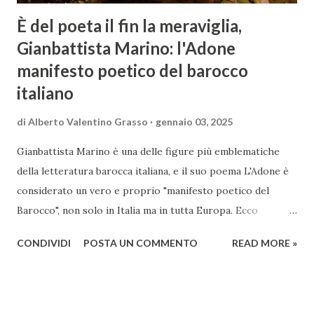
È del poeta il fin la meraviglia,
Gianbattista Marino: l'Adone
manifesto poetico del barocco
italiano
di
Alberto Valentino Grasso
gennaio 03, 2025
Gianbattista Marino è una delle figure più emblematiche
della letteratura barocca italiana, e il suo poema L'Adone è
considerato un vero e proprio "manifesto poetico del
Barocco", non solo in Italia ma in tutta Europa. Ecco
un'analisi del suo ruolo e delle caratteristiche che lo
CONDIVIDI
POSTA UN COMMENTO
READ MORE »
rendono un'opera fondamentale per il periodo. Marino fu
un poeta innovativo, tra i massimi esponenti della poesia
barocca, noto per il suo stile elaborato, ricco di metafore,
giochi di parole e virtuosismi linguistici. La sua poetica si