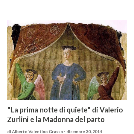
specializzata nella promozione del vino italiano – e non
solo – in Austria. Presenti all’appello - con una selezionata
rappresentanza di aziende - i tre Consorzi di Tutela del
territorio maremmano: Consorzio Tutela Vini della
Maremma Toscana, del Montecucco e del Morellino di
Scansano. Scopo dell’iniziativa è stato quello di promuovere
le eccellenze vitivinicole della regione in Austria, un
mercato dove il potenziale di crescita è ancora molto alto,
assistendo i produttori nella creazione di contatti
commerciali con gli operatori locali. Gli organizzatori
dell’evento, Christian Bauer, austriaco ed esperto di vini e
conoscitore dei mercati di lingua tedes...
"La prima notte di quiete" di Valerio
Zurlini e la Madonna del parto
di
Alberto Valentino Grasso
dicembre 30, 2014