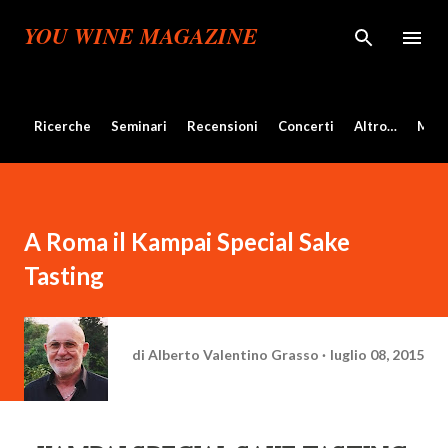
Passa ai contenuti principali
YOU WINE MAGAZINE
Ricerche
Seminari
Recensioni
Concerti
Altro…
Mos
A Roma il Kampai Special Sake
Tasting
di
Alberto Valentino Grasso
luglio 08, 2015