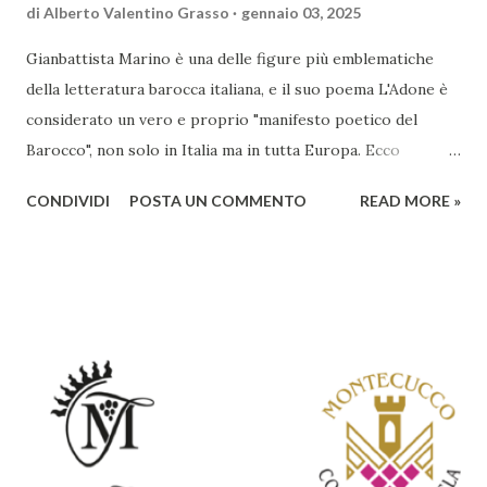
di
Alberto Valentino Grasso
gennaio 03, 2025
Gianbattista Marino è una delle figure più emblematiche
della letteratura barocca italiana, e il suo poema L'Adone è
considerato un vero e proprio "manifesto poetico del
Barocco", non solo in Italia ma in tutta Europa. Ecco
un'analisi del suo ruolo e delle caratteristiche che lo
CONDIVIDI
POSTA UN COMMENTO
READ MORE »
rendono un'opera fondamentale per il periodo. Marino fu
un poeta innovativo, tra i massimi esponenti della poesia
barocca, noto per il suo stile elaborato, ricco di metafore,
giochi di parole e virtuosismi linguistici. La sua poetica si
distacca dalla tradizione classica e rinascimentale,
abbracciando invece i principi del Barocco: l'arte come
meraviglia, l'ostentazione della tecnica e la ricerca del
sorprendente. Marino visse in un'epoca di grandi
cambiamenti culturali e sociali, e la sua opera riflette questa
complessità. L'Adone è un poema epico-mitologico in 20