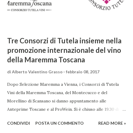
canti, composto da oltre 40.000 versi. Narra la storia
d'amore tra Venere e Adone, tratta dalla mitologia ...
Tre Consorzi di Tutela insieme nella
promozione internazionale del vino
della Maremma Toscana
di
Alberto Valentino Grasso
febbraio 08, 2017
Dopo Selezione Maremma a Vienna, i Consorzi di Tutela
Vini della Maremma Toscana, del Montecucco e del
Morellino di Scansano si danno appuntamento alle
Anteprime Toscane e al ProWein. Si è chiuso alle 19.30 di
giovedì 2 febbraio Selezione Maremma, evento organizzato
CONDIVIDI
POSTA UN COMMENTO
READ MORE »
presso l’Hotel Regina di Vienna dalla società Wein & Kultur,