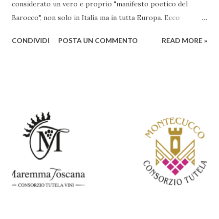
considerato un vero e proprio "manifesto poetico del
Barocco", non solo in Italia ma in tutta Europa. Ecco
un'analisi del suo ruolo e delle caratteristiche che lo
CONDIVIDI
POSTA UN COMMENTO
READ MORE »
rendono un'opera fondamentale per il periodo. Marino fu
un poeta innovativo, tra i massimi esponenti della poesia
barocca, noto per il suo stile elaborato, ricco di metafore,
giochi di parole e virtuosismi linguistici. La sua poetica si
distacca dalla tradizione classica e rinascimentale,
abbracciando invece i principi del Barocco: l'arte come
meraviglia, l'ostentazione della tecnica e la ricerca del
sorprendente. Marino visse in un'epoca di grandi
cambiamenti culturali e sociali, e la sua opera riflette questa
complessità. L'Adone è un poema epico-mitologico in 20
canti, composto da oltre 40.000 versi. Narra la storia
d'amore tra Venere e Adone, tratta dalla mitologia ...