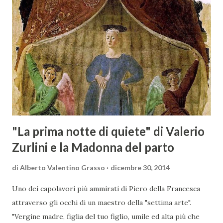
Maremma Toscana, del Montecucco e del Morellino di
Scansano. Scopo dell’iniziativa è stato quello di promuovere
le eccellenze vitivinicole della regione in Austria, un
mercato dove il potenziale di crescita è ancora molto alto,
assistendo i produttori nella creazione di contatti
commerciali con gli operatori locali. Gli organizzatori
dell’evento, Christian Bauer, austriaco ed esperto di vini e
conoscitore dei mercati di lingua tedes...
"La prima notte di quiete" di Valerio
Zurlini e la Madonna del parto
di
Alberto Valentino Grasso
dicembre 30, 2014
Uno dei capolavori più ammirati di Piero della Francesca
attraverso gli occhi di un maestro della "settima arte".
"Vergine madre, figlia del tuo figlio, umile ed alta più che