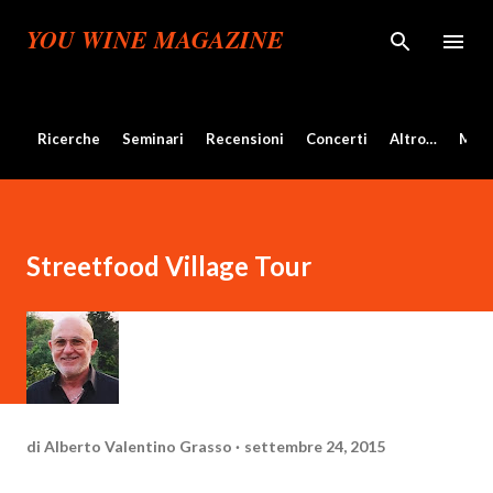
Passa ai contenuti principali
YOU WINE MAGAZINE
Ricerche
Seminari
Recensioni
Concerti
Altro…
Mos
Streetfood Village Tour
di
Alberto Valentino Grasso
settembre 24, 2015