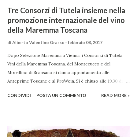
Tre Consorzi di Tutela insieme nella
promozione internazionale del vino
della Maremma Toscana
di
Alberto Valentino Grasso
febbraio 08, 2017
Dopo Selezione Maremma a Vienna, i Consorzi di Tutela
Vini della Maremma Toscana, del Montecucco e del
Morellino di Scansano si danno appuntamento alle
Anteprime Toscane e al ProWein. Si è chiuso alle 19.30 di
giovedì 2 febbraio Selezione Maremma, evento organizzato
CONDIVIDI
POSTA UN COMMENTO
READ MORE »
presso l’Hotel Regina di Vienna dalla società Wein & Kultur,
specializzata nella promozione del vino italiano – e non
solo – in Austria. Presenti all’appello - con una selezionata
rappresentanza di aziende - i tre Consorzi di Tutela del
territorio maremmano: Consorzio Tutela Vini della