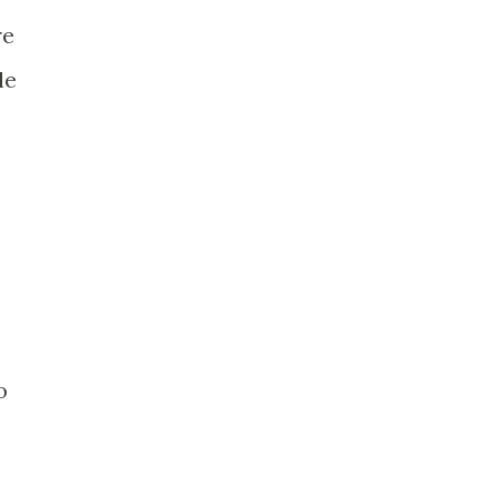
re
le
,
o