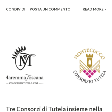
un'analisi del suo ruolo e delle caratteristiche che lo
CONDIVIDI
POSTA UN COMMENTO
READ MORE »
rendono un'opera fondamentale per il periodo. Marino fu
un poeta innovativo, tra i massimi esponenti della poesia
barocca, noto per il suo stile elaborato, ricco di metafore,
giochi di parole e virtuosismi linguistici. La sua poetica si
distacca dalla tradizione classica e rinascimentale,
abbracciando invece i principi del Barocco: l'arte come
meraviglia, l'ostentazione della tecnica e la ricerca del
sorprendente. Marino visse in un'epoca di grandi
cambiamenti culturali e sociali, e la sua opera riflette questa
complessità. L'Adone è un poema epico-mitologico in 20
canti, composto da oltre 40.000 versi. Narra la storia
d'amore tra Venere e Adone, tratta dalla mitologia ...
Tre Consorzi di Tutela insieme nella