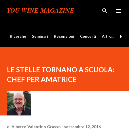
Passa ai contenuti principali
YOU WINE MAGAZINE
Ricerche
Seminari
Recensioni
Concerti
Altro…
Mos
LE STELLE TORNANO A SCUOLA:
CHEF PER AMATRICE
di
Alberto Valentino Grasso
settembre 12, 2016