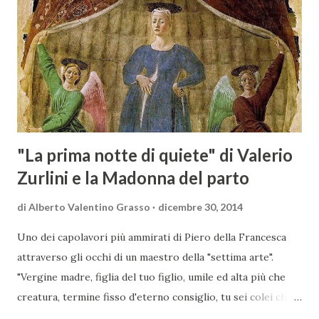
le eccellenze vitivinicole della regione in Austria, un
mercato dove il potenziale di crescita è ancora molto alto,
assistendo i produttori nella creazione di contatti
commerciali con gli operatori locali. Gli organizzatori
dell’evento, Christian Bauer, austriaco ed esperto di vini e
conoscitore dei mercati di lingua tedes...
"La prima notte di quiete" di Valerio
Zurlini e la Madonna del parto
di
Alberto Valentino Grasso
dicembre 30, 2014
Uno dei capolavori più ammirati di Piero della Francesca
attraverso gli occhi di un maestro della "settima arte".
"Vergine madre, figlia del tuo figlio, umile ed alta più che
creatura, termine fisso d'eterno consiglio, tu sei colei che
l'umana natura nobilitasti, sì che il suo fattore, non