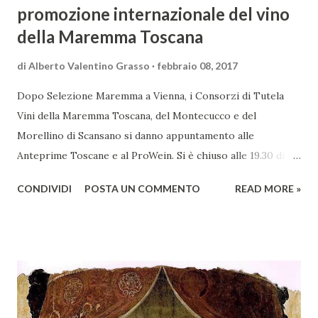
promozione internazionale del vino
della Maremma Toscana
di
Alberto Valentino Grasso
febbraio 08, 2017
Dopo Selezione Maremma a Vienna, i Consorzi di Tutela
Vini della Maremma Toscana, del Montecucco e del
Morellino di Scansano si danno appuntamento alle
Anteprime Toscane e al ProWein. Si è chiuso alle 19.30 di
giovedì 2 febbraio Selezione Maremma, evento organizzato
CONDIVIDI
POSTA UN COMMENTO
READ MORE »
presso l’Hotel Regina di Vienna dalla società Wein & Kultur,
specializzata nella promozione del vino italiano – e non
solo – in Austria. Presenti all’appello - con una selezionata
rappresentanza di aziende - i tre Consorzi di Tutela del
territorio maremmano: Consorzio Tutela Vini della
Maremma Toscana, del Montecucco e del Morellino di
Scansano. Scopo dell’iniziativa è stato quello di promuovere