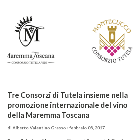
distacca dalla tradizione classica e rinascimentale,
abbracciando invece i principi del Barocco: l'arte come
meraviglia, l'ostentazione della tecnica e la ricerca del
sorprendente. Marino visse in un'epoca di grandi
cambiamenti culturali e sociali, e la sua opera riflette questa
complessità. L'Adone è un poema epico-mitologico in 20
canti, composto da oltre 40.000 versi. Narra la storia
d'amore tra Venere e Adone, tratta dalla mitologia ...
Tre Consorzi di Tutela insieme nella
promozione internazionale del vino
della Maremma Toscana
di
Alberto Valentino Grasso
febbraio 08, 2017