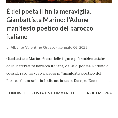
È del poeta il fin la meraviglia,
Gianbattista Marino: l'Adone
manifesto poetico del barocco
italiano
di
Alberto Valentino Grasso
gennaio 03, 2025
Gianbattista Marino è una delle figure più emblematiche
della letteratura barocca italiana, e il suo poema L'Adone è
considerato un vero e proprio "manifesto poetico del
Barocco", non solo in Italia ma in tutta Europa. Ecco
un'analisi del suo ruolo e delle caratteristiche che lo
CONDIVIDI
POSTA UN COMMENTO
READ MORE »
rendono un'opera fondamentale per il periodo. Marino fu
un poeta innovativo, tra i massimi esponenti della poesia
barocca, noto per il suo stile elaborato, ricco di metafore,
giochi di parole e virtuosismi linguistici. La sua poetica si