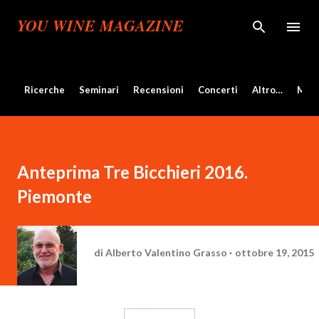
Passa ai contenuti principali
YOU WINE MAGAZINE
Ricerche
Seminari
Recensioni
Concerti
Altro…
Mos
Anteprima Tre Bicchieri 2016.
Piemonte
di
Alberto Valentino Grasso
ottobre 19, 2015