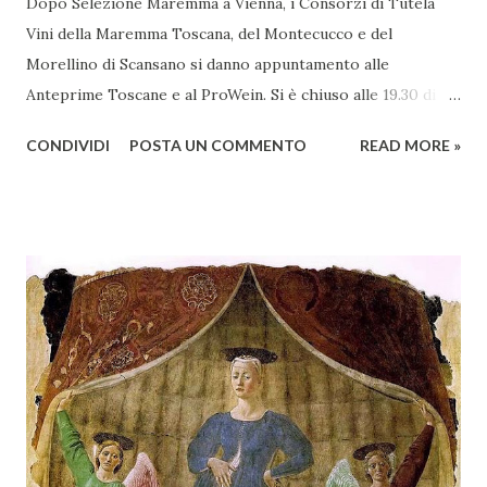
Dopo Selezione Maremma a Vienna, i Consorzi di Tutela
Vini della Maremma Toscana, del Montecucco e del
Morellino di Scansano si danno appuntamento alle
Anteprime Toscane e al ProWein. Si è chiuso alle 19.30 di
giovedì 2 febbraio Selezione Maremma, evento organizzato
CONDIVIDI
POSTA UN COMMENTO
READ MORE »
presso l’Hotel Regina di Vienna dalla società Wein & Kultur,
specializzata nella promozione del vino italiano – e non
solo – in Austria. Presenti all’appello - con una selezionata
rappresentanza di aziende - i tre Consorzi di Tutela del
territorio maremmano: Consorzio Tutela Vini della
Maremma Toscana, del Montecucco e del Morellino di
Scansano. Scopo dell’iniziativa è stato quello di promuovere
le eccellenze vitivinicole della regione in Austria, un
mercato dove il potenziale di crescita è ancora molto alto,
assistendo i produttori nella creazione di contatti
commerciali con gli operatori locali. Gli organizzatori