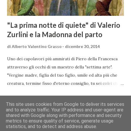
dell’evento, Christian Bauer, austriaco ed esperto di vini e
conoscitore dei mercati di lingua tedes...
"La prima notte di quiete" di Valerio
Zurlini e la Madonna del parto
di
Alberto Valentino Grasso
dicembre 30, 2014
Uno dei capolavori più ammirati di Piero della Francesca
attraverso gli occhi di un maestro della "settima arte".
"Vergine madre, figlia del tuo figlio, umile ed alta più che
creatura, termine fisso d'eterno consiglio, tu sei colei che
l'umana natura nobilitasti, sì che il suo fattore, non
CONDIVIDI
POSTA UN COMMENTO
READ MORE »
disdegnò di farsi sua fattura" Nella piccola chiesa di Santa
This site uses cookies from Google to deliver its services
Maria a Momentana, isolata in mezzo al verde delle pendici
and to analyze traffic. Your IP address and user-agent are
shared with Google along with performance and security
collinari di Monterchi, Piero della Francesca dipinse in soli
Chi siamo
Contatti
Cookie
Privacy
Copyright&Disclaimer
metrics to ensure quality of service, generate usage
sette giorni uno dei suoi più noti e ammirati capolavori che
© 2013 You Wine Magazine | Rivista Culturale (art. 28 L.69/63)
statistics, and to detect and address abuse.