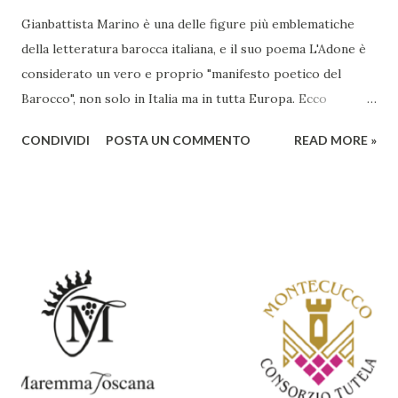
Gianbattista Marino è una delle figure più emblematiche
della letteratura barocca italiana, e il suo poema L'Adone è
considerato un vero e proprio "manifesto poetico del
Barocco", non solo in Italia ma in tutta Europa. Ecco
un'analisi del suo ruolo e delle caratteristiche che lo
CONDIVIDI
POSTA UN COMMENTO
READ MORE »
rendono un'opera fondamentale per il periodo. Marino fu
un poeta innovativo, tra i massimi esponenti della poesia
barocca, noto per il suo stile elaborato, ricco di metafore,
giochi di parole e virtuosismi linguistici. La sua poetica si
distacca dalla tradizione classica e rinascimentale,
abbracciando invece i principi del Barocco: l'arte come
meraviglia, l'ostentazione della tecnica e la ricerca del
sorprendente. Marino visse in un'epoca di grandi
cambiamenti culturali e sociali, e la sua opera riflette questa
complessità. L'Adone è un poema epico-mitologico in 20
canti, composto da oltre 40.000 versi. Narra la storia