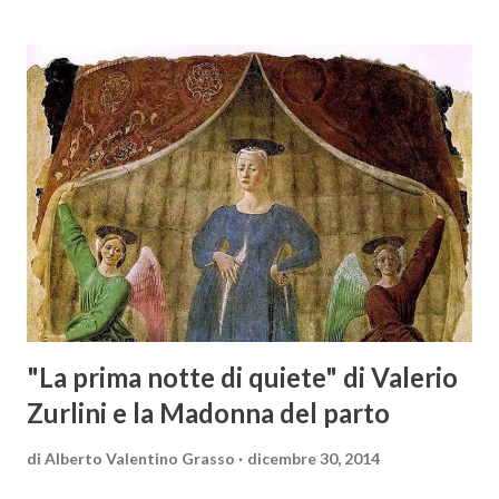
solo – in Austria. Presenti all’appello - con una selezionata
rappresentanza di aziende - i tre Consorzi di Tutela del
territorio maremmano: Consorzio Tutela Vini della
Maremma Toscana, del Montecucco e del Morellino di
Scansano. Scopo dell’iniziativa è stato quello di promuovere
le eccellenze vitivinicole della regione in Austria, un
mercato dove il potenziale di crescita è ancora molto alto,
assistendo i produttori nella creazione di contatti
commerciali con gli operatori locali. Gli organizzatori
dell’evento, Christian Bauer, austriaco ed esperto di vini e
conoscitore dei mercati di lingua tedes...
"La prima notte di quiete" di Valerio
Zurlini e la Madonna del parto
di
Alberto Valentino Grasso
dicembre 30, 2014