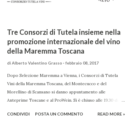
d'amore tra Venere e Adone, tratta dalla mitologia ...
Tre Consorzi di Tutela insieme nella
promozione internazionale del vino
della Maremma Toscana
di
Alberto Valentino Grasso
febbraio 08, 2017
Dopo Selezione Maremma a Vienna, i Consorzi di Tutela
Vini della Maremma Toscana, del Montecucco e del
Morellino di Scansano si danno appuntamento alle
Anteprime Toscane e al ProWein. Si è chiuso alle 19.30 di
giovedì 2 febbraio Selezione Maremma, evento organizzato
CONDIVIDI
POSTA UN COMMENTO
READ MORE »
presso l’Hotel Regina di Vienna dalla società Wein & Kultur,
specializzata nella promozione del vino italiano – e non