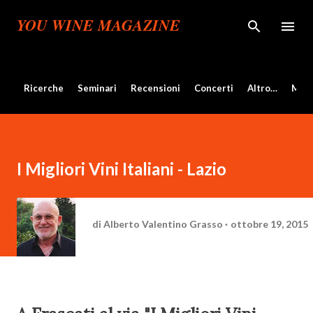
Passa ai contenuti principali
YOU WINE MAGAZINE
Ricerche
Seminari
Recensioni
Concerti
Altro…
Mos
I Migliori Vini Italiani - Lazio
di
Alberto Valentino Grasso
ottobre 19, 2015