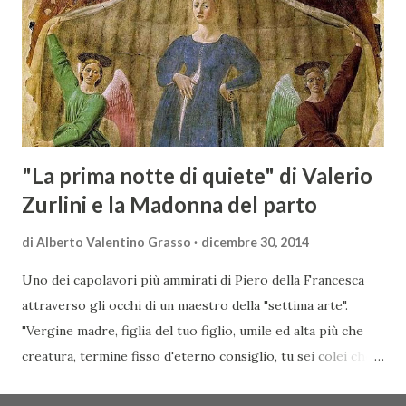
mercato dove il potenziale di crescita è ancora molto alto,
assistendo i produttori nella creazione di contatti
commerciali con gli operatori locali. Gli organizzatori
dell’evento, Christian Bauer, austriaco ed esperto di vini e
conoscitore dei mercati di lingua tedes...
"La prima notte di quiete" di Valerio
Zurlini e la Madonna del parto
di
Alberto Valentino Grasso
dicembre 30, 2014
Uno dei capolavori più ammirati di Piero della Francesca
attraverso gli occhi di un maestro della "settima arte".
"Vergine madre, figlia del tuo figlio, umile ed alta più che
creatura, termine fisso d'eterno consiglio, tu sei colei che
l'umana natura nobilitasti, sì che il suo fattore, non
CONDIVIDI
POSTA UN COMMENTO
READ MORE »