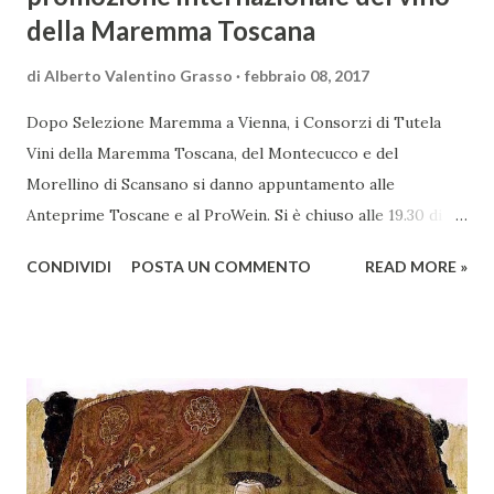
della Maremma Toscana
di
Alberto Valentino Grasso
febbraio 08, 2017
Dopo Selezione Maremma a Vienna, i Consorzi di Tutela
Vini della Maremma Toscana, del Montecucco e del
Morellino di Scansano si danno appuntamento alle
Anteprime Toscane e al ProWein. Si è chiuso alle 19.30 di
giovedì 2 febbraio Selezione Maremma, evento organizzato
CONDIVIDI
POSTA UN COMMENTO
READ MORE »
presso l’Hotel Regina di Vienna dalla società Wein & Kultur,
specializzata nella promozione del vino italiano – e non
solo – in Austria. Presenti all’appello - con una selezionata
rappresentanza di aziende - i tre Consorzi di Tutela del
territorio maremmano: Consorzio Tutela Vini della
Maremma Toscana, del Montecucco e del Morellino di
Scansano. Scopo dell’iniziativa è stato quello di promuovere
le eccellenze vitivinicole della regione in Austria, un