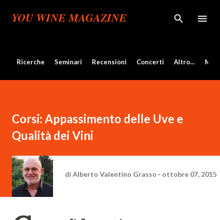
Passa ai contenuti principali
YOU WINE MAGAZINE
Ricerche
Seminari
Recensioni
Concerti
Altro…
Mos
Corsi: Appassimento delle Uve e
Qualità dei Vini
di
Alberto Valentino Grasso
ottobre 07, 2015