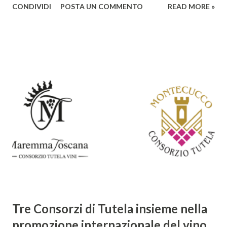
CONDIVIDI
POSTA UN COMMENTO
READ MORE »
rendono un'opera fondamentale per il periodo. Marino fu
un poeta innovativo, tra i massimi esponenti della poesia
barocca, noto per il suo stile elaborato, ricco di metafore,
giochi di parole e virtuosismi linguistici. La sua poetica si
distacca dalla tradizione classica e rinascimentale,
abbracciando invece i principi del Barocco: l'arte come
meraviglia, l'ostentazione della tecnica e la ricerca del
sorprendente. Marino visse in un'epoca di grandi
cambiamenti culturali e sociali, e la sua opera riflette questa
complessità. L'Adone è un poema epico-mitologico in 20
canti, composto da oltre 40.000 versi. Narra la storia
d'amore tra Venere e Adone, tratta dalla mitologia ...
Tre Consorzi di Tutela insieme nella
promozione internazionale del vino