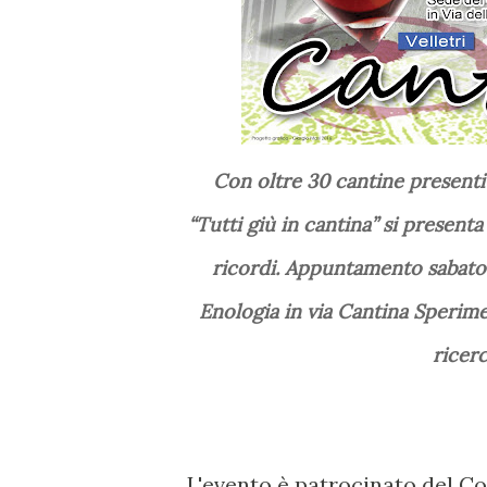
Con oltre 30 cantine presenti e 100 vini al Banco d’Assaggio la seconda edizione di
“Tutti giù in cantina” si present
ricordi. Appuntamento sabato
Enologia in via Cantina Sperimen
ricer
L'evento è patrocinato del C