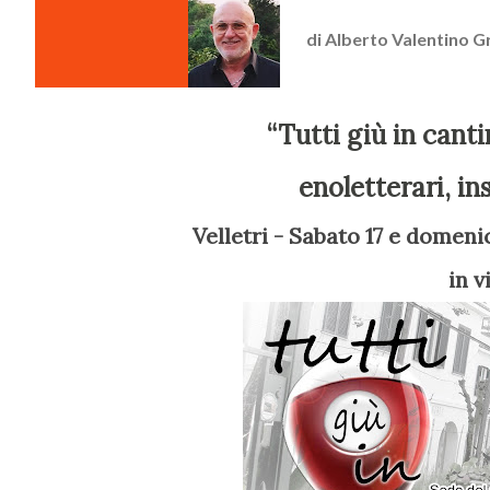
di
Alberto Valentino G
“Tutti giù in cantina”: due giorni con 100 vini, reading
enoletterari, in
Velletri - Sabato 17 e domenica 18 settembre presso CREA Viticoltura Enologia
in v