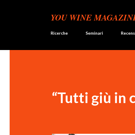
YOU WINE MAGAZIN
Ricerche
Seminari
Recens
“Tutti giù in