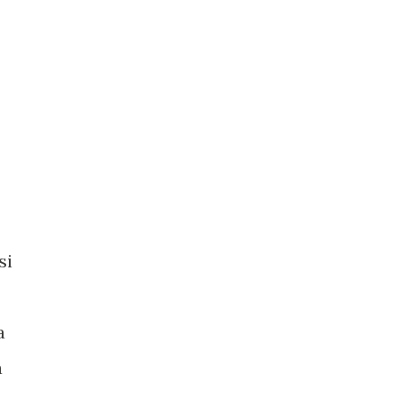
si
a
a