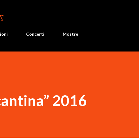
Passa ai contenuti principali
E
ioni
Concerti
Mostre
 cantina” 2016