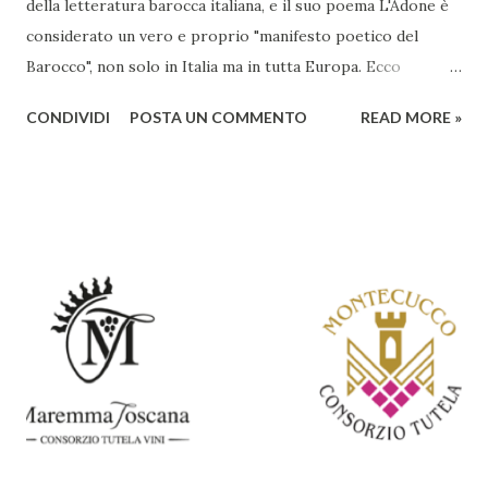
della letteratura barocca italiana, e il suo poema L'Adone è
considerato un vero e proprio "manifesto poetico del
Barocco", non solo in Italia ma in tutta Europa. Ecco
un'analisi del suo ruolo e delle caratteristiche che lo
CONDIVIDI
POSTA UN COMMENTO
READ MORE »
rendono un'opera fondamentale per il periodo. Marino fu
un poeta innovativo, tra i massimi esponenti della poesia
barocca, noto per il suo stile elaborato, ricco di metafore,
giochi di parole e virtuosismi linguistici. La sua poetica si
distacca dalla tradizione classica e rinascimentale,
abbracciando invece i principi del Barocco: l'arte come
meraviglia, l'ostentazione della tecnica e la ricerca del
sorprendente. Marino visse in un'epoca di grandi
cambiamenti culturali e sociali, e la sua opera riflette questa
complessità. L'Adone è un poema epico-mitologico in 20
canti, composto da oltre 40.000 versi. Narra la storia
d'amore tra Venere e Adone, tratta dalla mitologia ...