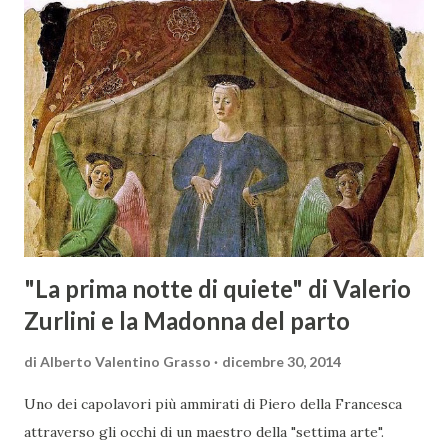
territorio maremmano: Consorzio Tutela Vini della
Maremma Toscana, del Montecucco e del Morellino di
Scansano. Scopo dell’iniziativa è stato quello di promuovere
le eccellenze vitivinicole della regione in Austria, un
mercato dove il potenziale di crescita è ancora molto alto,
assistendo i produttori nella creazione di contatti
commerciali con gli operatori locali. Gli organizzatori
dell’evento, Christian Bauer, austriaco ed esperto di vini e
conoscitore dei mercati di lingua tedes...
"La prima notte di quiete" di Valerio
Zurlini e la Madonna del parto
di
Alberto Valentino Grasso
dicembre 30, 2014
Uno dei capolavori più ammirati di Piero della Francesca
attraverso gli occhi di un maestro della "settima arte".