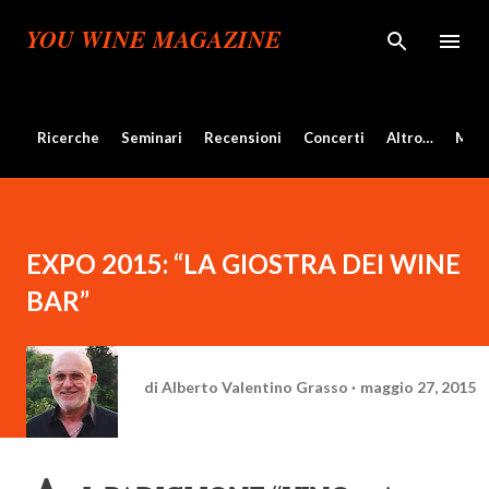
Passa ai contenuti principali
YOU WINE MAGAZINE
Ricerche
Seminari
Recensioni
Concerti
Altro…
Mos
EXPO 2015: “LA GIOSTRA DEI WINE
BAR”
di
Alberto Valentino Grasso
maggio 27, 2015