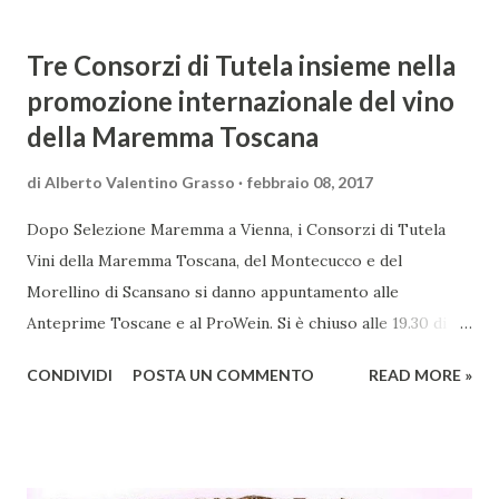
Tre Consorzi di Tutela insieme nella
promozione internazionale del vino
della Maremma Toscana
di
Alberto Valentino Grasso
febbraio 08, 2017
Dopo Selezione Maremma a Vienna, i Consorzi di Tutela
Vini della Maremma Toscana, del Montecucco e del
Morellino di Scansano si danno appuntamento alle
Anteprime Toscane e al ProWein. Si è chiuso alle 19.30 di
giovedì 2 febbraio Selezione Maremma, evento organizzato
CONDIVIDI
POSTA UN COMMENTO
READ MORE »
presso l’Hotel Regina di Vienna dalla società Wein & Kultur,
specializzata nella promozione del vino italiano – e non
solo – in Austria. Presenti all’appello - con una selezionata
rappresentanza di aziende - i tre Consorzi di Tutela del