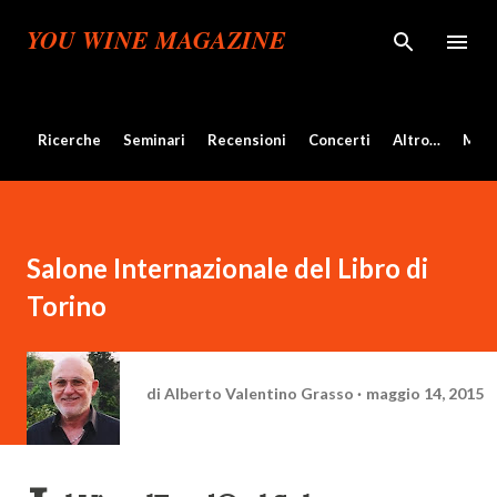
Passa ai contenuti principali
YOU WINE MAGAZINE
Ricerche
Seminari
Recensioni
Concerti
Altro…
Mos
Salone Internazionale del Libro di
Torino
di
Alberto Valentino Grasso
maggio 14, 2015