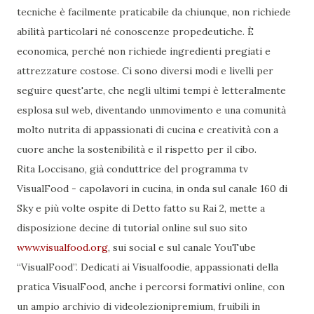
tecniche è facilmente praticabile da chiunque, non richiede
abilità particolari né conoscenze propedeutiche. È
economica, perché non richiede ingredienti pregiati e
attrezzature costose. Ci sono diversi modi e livelli per
seguire quest'arte, che negli ultimi tempi è letteralmente
esplosa sul web, diventando unmovimento e una comunità
molto nutrita di appassionati di cucina e creatività con a
cuore anche la sostenibilità e il rispetto per il cibo.
Rita Loccisano, già conduttrice del programma tv
VisualFood - capolavori in cucina, in onda sul canale 160 di
Sky e più volte ospite di Detto fatto su Rai 2, mette a
disposizione decine di tutorial online sul suo sito
www.visualfood.org
, sui social e sul canale YouTube
“VisualFood”. Dedicati ai Visualfoodie, appassionati della
pratica VisualFood, anche i percorsi formativi online, con
un ampio archivio di videolezionipremium, fruibili in