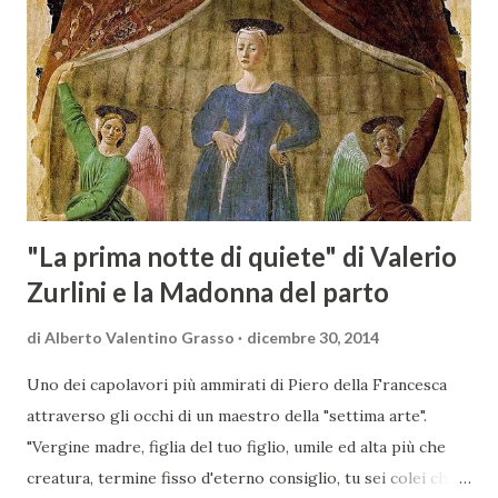
Scansano. Scopo dell’iniziativa è stato quello di promuovere
le eccellenze vitivinicole della regione in Austria, un
mercato dove il potenziale di crescita è ancora molto alto,
assistendo i produttori nella creazione di contatti
commerciali con gli operatori locali. Gli organizzatori
dell’evento, Christian Bauer, austriaco ed esperto di vini e
conoscitore dei mercati di lingua tedes...
"La prima notte di quiete" di Valerio
Zurlini e la Madonna del parto
di
Alberto Valentino Grasso
dicembre 30, 2014
Uno dei capolavori più ammirati di Piero della Francesca
attraverso gli occhi di un maestro della "settima arte".
"Vergine madre, figlia del tuo figlio, umile ed alta più che
creatura, termine fisso d'eterno consiglio, tu sei colei che