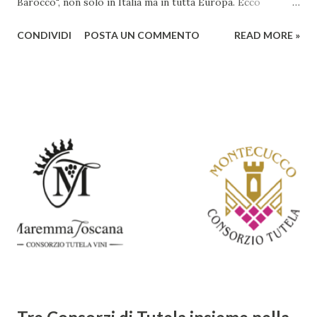
Barocco", non solo in Italia ma in tutta Europa. Ecco
un'analisi del suo ruolo e delle caratteristiche che lo
CONDIVIDI
POSTA UN COMMENTO
READ MORE »
rendono un'opera fondamentale per il periodo. Marino fu
un poeta innovativo, tra i massimi esponenti della poesia
barocca, noto per il suo stile elaborato, ricco di metafore,
giochi di parole e virtuosismi linguistici. La sua poetica si
distacca dalla tradizione classica e rinascimentale,
abbracciando invece i principi del Barocco: l'arte come
meraviglia, l'ostentazione della tecnica e la ricerca del
sorprendente. Marino visse in un'epoca di grandi
cambiamenti culturali e sociali, e la sua opera riflette questa
complessità. L'Adone è un poema epico-mitologico in 20
canti, composto da oltre 40.000 versi. Narra la storia
d'amore tra Venere e Adone, tratta dalla mitologia ...