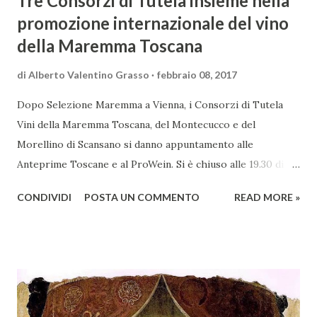
Tre Consorzi di Tutela insieme nella
promozione internazionale del vino
della Maremma Toscana
di
Alberto Valentino Grasso
febbraio 08, 2017
Dopo Selezione Maremma a Vienna, i Consorzi di Tutela
Vini della Maremma Toscana, del Montecucco e del
Morellino di Scansano si danno appuntamento alle
Anteprime Toscane e al ProWein. Si è chiuso alle 19.30 di
giovedì 2 febbraio Selezione Maremma, evento organizzato
CONDIVIDI
POSTA UN COMMENTO
READ MORE »
presso l’Hotel Regina di Vienna dalla società Wein & Kultur,
specializzata nella promozione del vino italiano – e non
solo – in Austria. Presenti all’appello - con una selezionata
rappresentanza di aziende - i tre Consorzi di Tutela del
territorio maremmano: Consorzio Tutela Vini della
Maremma Toscana, del Montecucco e del Morellino di