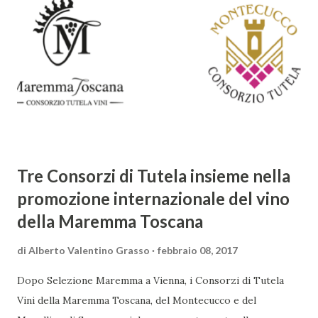
meraviglia, l'ostentazione della tecnica e la ricerca del
sorprendente. Marino visse in un'epoca di grandi
cambiamenti culturali e sociali, e la sua opera riflette questa
complessità. L'Adone è un poema epico-mitologico in 20
canti, composto da oltre 40.000 versi. Narra la storia
d'amore tra Venere e Adone, tratta dalla mitologia ...
Tre Consorzi di Tutela insieme nella
promozione internazionale del vino
della Maremma Toscana
di
Alberto Valentino Grasso
febbraio 08, 2017
Dopo Selezione Maremma a Vienna, i Consorzi di Tutela
Vini della Maremma Toscana, del Montecucco e del