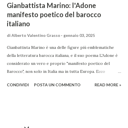
Gianbattista Marino: l'Adone
manifesto poetico del barocco
italiano
di
Alberto Valentino Grasso
gennaio 03, 2025
Gianbattista Marino è una delle figure più emblematiche
della letteratura barocca italiana, e il suo poema L'Adone è
considerato un vero e proprio "manifesto poetico del
Barocco", non solo in Italia ma in tutta Europa. Ecco
un'analisi del suo ruolo e delle caratteristiche che lo
CONDIVIDI
POSTA UN COMMENTO
READ MORE »
rendono un'opera fondamentale per il periodo. Marino fu
un poeta innovativo, tra i massimi esponenti della poesia
barocca, noto per il suo stile elaborato, ricco di metafore,
giochi di parole e virtuosismi linguistici. La sua poetica si
distacca dalla tradizione classica e rinascimentale,
abbracciando invece i principi del Barocco: l'arte come