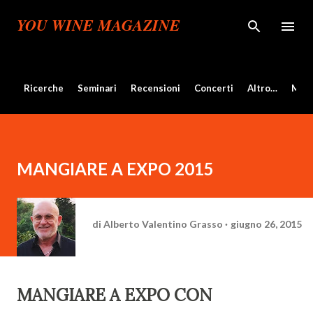
Passa ai contenuti principali
YOU WINE MAGAZINE
Ricerche
Seminari
Recensioni
Concerti
Altro…
Mos
MANGIARE A EXPO 2015
di
Alberto Valentino Grasso
giugno 26, 2015
MANGIARE A EXPO CON