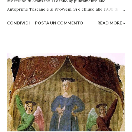
Morellino di Scansano si danno appuntamento alle
Anteprime Toscane e al ProWein. Si è chiuso alle 19.30 di
giovedì 2 febbraio Selezione Maremma, evento organizzato
CONDIVIDI
POSTA UN COMMENTO
READ MORE »
presso l’Hotel Regina di Vienna dalla società Wein & Kultur,
specializzata nella promozione del vino italiano – e non
solo – in Austria. Presenti all’appello - con una selezionata
rappresentanza di aziende - i tre Consorzi di Tutela del
territorio maremmano: Consorzio Tutela Vini della
Maremma Toscana, del Montecucco e del Morellino di
Scansano. Scopo dell’iniziativa è stato quello di promuovere
le eccellenze vitivinicole della regione in Austria, un
mercato dove il potenziale di crescita è ancora molto alto,
assistendo i produttori nella creazione di contatti
commerciali con gli operatori locali. Gli organizzatori
dell’evento, Christian Bauer, austriaco ed esperto di vini e
conoscitore dei mercati di lingua tedes...