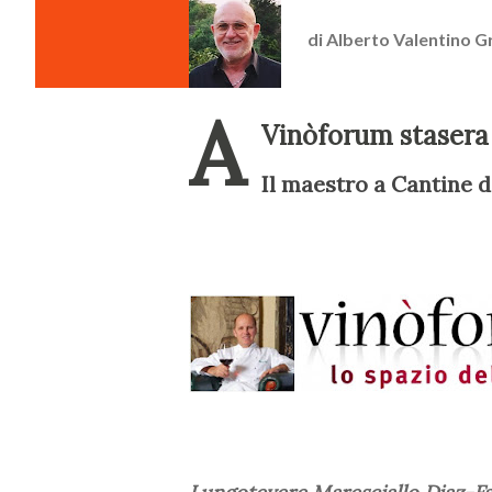
di
Alberto Valentino G
A
Vinòforum stasera 
Il maestro a Cantine 