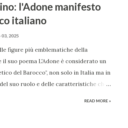
ino: l'Adone manifesto
co italiano
 03, 2025
lle figure più emblematiche della
 e il suo poema L'Adone è considerato un
tico del Barocco", non solo in Italia ma in
del suo ruolo e delle caratteristiche che
tale per il periodo. Marino fu un poeta
READ MORE »
onenti della poesia barocca, noto per il
metafore, giochi di parole e virtuosismi