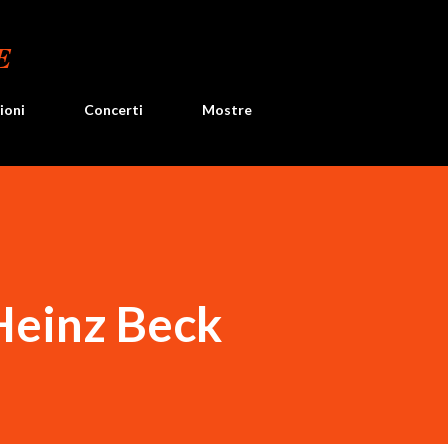
Passa ai contenuti principali
E
ioni
Concerti
Mostre
Heinz Beck