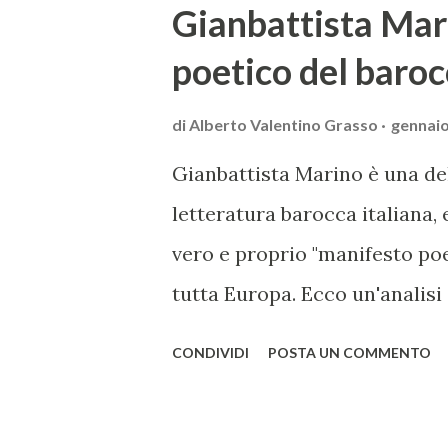
Gianbattista Mar
poetico del baroc
di
Alberto Valentino Grasso
gennaio
Gianbattista Marino è una de
letteratura barocca italiana,
vero e proprio "manifesto poe
tutta Europa. Ecco un'analisi 
lo rendono un'opera fondamen
CONDIVIDI
POSTA UN COMMENTO
innovativo, tra i massimi esp
suo stile elaborato, ricco di 