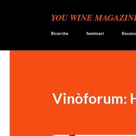
YOU WINE MAGAZIN
Ricerche
Seminari
Recens
Vinòforum: 