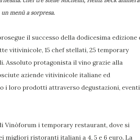
nesina: chef tre stelle Michelin, Heinz Beck animerà
n un menù a sorpresa.
prosegue il successo della dodicesima edizione 
te vitivinicole, 15 chef stellati, 25 temporary
li. Assoluto protagonista il vino grazie alla
sciute aziende vitivinicole italiane ed
o i loro prodotti attraverso degustazioni, eventi
di Vinòforum i temporary restaurant, dove si
 migliori ristoranti italiani a 4, 5 e 6 euro. La