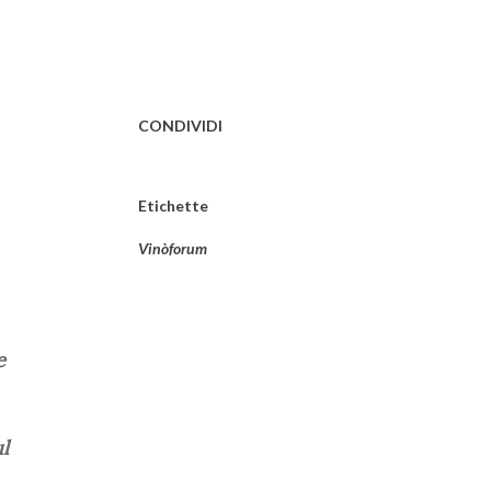
CONDIVIDI
Etichette
Vinòforum
e
l