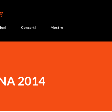
Passa ai contenuti principali
E
ioni
Concerti
Mostre
A 2014