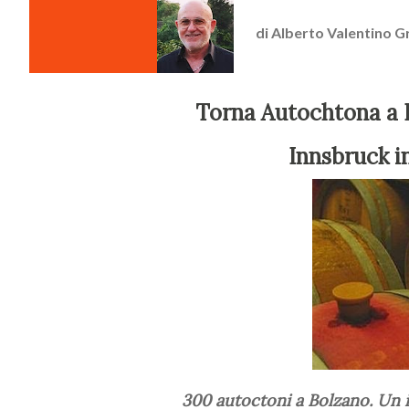
di
Alberto Valentino G
Torna Autochtona a Bolzano. Dopo l’originale anteprima ad
Innsbruck in
300 autoctoni a Bolzano. Un itinerario tra prodotti e produttori della biodiversità