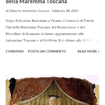
della Maremma Toscana
di
Alberto Valentino Grasso
febbraio 08, 2017
Dopo Selezione Maremma a Vienna, i Consorzi di Tutela
Vini della Maremma Toscana, del Montecucco e del
Morellino di Scansano si danno appuntamento alle
Anteprime Toscane e al ProWein. Si è chiuso alle 19.30 di
giovedì 2 febbraio Selezione Maremma, evento organizzato
CONDIVIDI
POSTA UN COMMENTO
READ MORE »
presso l’Hotel Regina di Vienna dalla società Wein & Kultur,
specializzata nella promozione del vino italiano – e non
solo – in Austria. Presenti all’appello - con una selezionata
rappresentanza di aziende - i tre Consorzi di Tutela del
territorio maremmano: Consorzio Tutela Vini della
Maremma Toscana, del Montecucco e del Morellino di
Scansano. Scopo dell’iniziativa è stato quello di promuovere
le eccellenze vitivinicole della regione in Austria, un