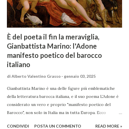
È del poeta il fin la meraviglia,
Gianbattista Marino: l'Adone
manifesto poetico del barocco
italiano
di
Alberto Valentino Grasso
gennaio 03, 2025
Gianbattista Marino è una delle figure più emblematiche
della letteratura barocca italiana, e il suo poema L'Adone è
considerato un vero e proprio "manifesto poetico del
Barocco", non solo in Italia ma in tutta Europa. Ecco
un'analisi del suo ruolo e delle caratteristiche che lo
CONDIVIDI
POSTA UN COMMENTO
READ MORE »
rendono un'opera fondamentale per il periodo. Marino fu