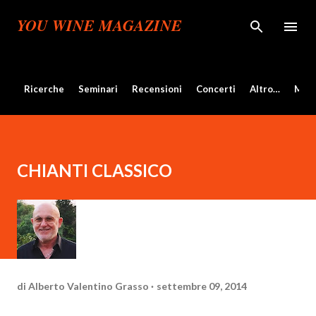
Passa ai contenuti principali
YOU WINE MAGAZINE
Ricerche
Seminari
Recensioni
Concerti
Altro…
Mos
CHIANTI CLASSICO
di
Alberto Valentino Grasso
settembre 09, 2014