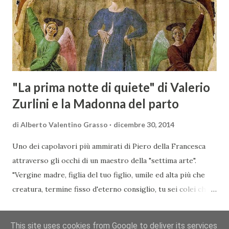
mercato dove il potenziale di crescita è ancora molto alto,
assistendo i produttori nella creazione di contatti
commerciali con gli operatori locali. Gli organizzatori
dell’evento, Christian Bauer, austriaco ed esperto di vini e
conoscitore dei mercati di lingua tedes...
"La prima notte di quiete" di Valerio
Zurlini e la Madonna del parto
di
Alberto Valentino Grasso
dicembre 30, 2014
Uno dei capolavori più ammirati di Piero della Francesca
attraverso gli occhi di un maestro della "settima arte".
"Vergine madre, figlia del tuo figlio, umile ed alta più che
creatura, termine fisso d'eterno consiglio, tu sei colei che
l'umana natura nobilitasti, sì che il suo fattore, non
CONDIVIDI
POSTA UN COMMENTO
READ MORE »
disdegnò di farsi sua fattura" Nella piccola chiesa di Santa
This site uses cookies from Google to deliver its services