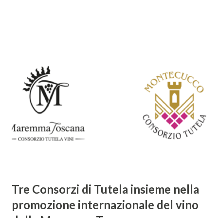
un poeta innovativo, tra i massimi esponenti della poesia
barocca, noto per il suo stile elaborato, ricco di metafore,
giochi di parole e virtuosismi linguistici. La sua poetica si
distacca dalla tradizione classica e rinascimentale,
abbracciando invece i principi del Barocco: l'arte come
meraviglia, l'ostentazione della tecnica e la ricerca del
sorprendente. Marino visse in un'epoca di grandi
cambiamenti culturali e sociali, e la sua opera riflette questa
complessità. L'Adone è un poema epico-mitologico in 20
canti, composto da oltre 40.000 versi. Narra la storia
d'amore tra Venere e Adone, tratta dalla mitologia ...
Tre Consorzi di Tutela insieme nella
promozione internazionale del vino