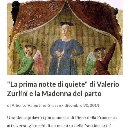
territorio maremmano: Consorzio Tutela Vini della
Maremma Toscana, del Montecucco e del Morellino di
Scansano. Scopo dell’iniziativa è stato quello di promuovere
le eccellenze vitivinicole della regione in Austria, un
mercato dove il potenziale di crescita è ancora molto alto,
assistendo i produttori nella creazione di contatti
commerciali con gli operatori locali. Gli organizzatori
dell’evento, Christian Bauer, austriaco ed esperto di vini e
conoscitore dei mercati di lingua tedes...
"La prima notte di quiete" di Valerio
Zurlini e la Madonna del parto
di
Alberto Valentino Grasso
dicembre 30, 2014
Uno dei capolavori più ammirati di Piero della Francesca
attraverso gli occhi di un maestro della "settima arte".