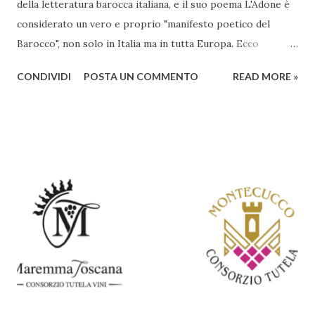
della letteratura barocca italiana, e il suo poema L'Adone è
considerato un vero e proprio "manifesto poetico del
Barocco", non solo in Italia ma in tutta Europa. Ecco
un'analisi del suo ruolo e delle caratteristiche che lo
CONDIVIDI
POSTA UN COMMENTO
READ MORE »
rendono un'opera fondamentale per il periodo. Marino fu
un poeta innovativo, tra i massimi esponenti della poesia
barocca, noto per il suo stile elaborato, ricco di metafore,
giochi di parole e virtuosismi linguistici. La sua poetica si
distacca dalla tradizione classica e rinascimentale,
abbracciando invece i principi del Barocco: l'arte come
meraviglia, l'ostentazione della tecnica e la ricerca del
sorprendente. Marino visse in un'epoca di grandi
cambiamenti culturali e sociali, e la sua opera riflette questa
complessità. L'Adone è un poema epico-mitologico in 20
canti, composto da oltre 40.000 versi. Narra la storia
d'amore tra Venere e Adone, tratta dalla mitologia ...