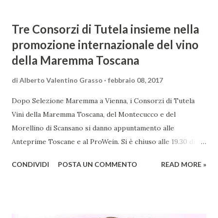
Tre Consorzi di Tutela insieme nella
promozione internazionale del vino
della Maremma Toscana
di
Alberto Valentino Grasso
febbraio 08, 2017
Dopo Selezione Maremma a Vienna, i Consorzi di Tutela
Vini della Maremma Toscana, del Montecucco e del
Morellino di Scansano si danno appuntamento alle
Anteprime Toscane e al ProWein. Si è chiuso alle 19.30 di
giovedì 2 febbraio Selezione Maremma, evento organizzato
CONDIVIDI
POSTA UN COMMENTO
READ MORE »
presso l’Hotel Regina di Vienna dalla società Wein & Kultur,
specializzata nella promozione del vino italiano – e non
solo – in Austria. Presenti all’appello - con una selezionata
rappresentanza di aziende - i tre Consorzi di Tutela del