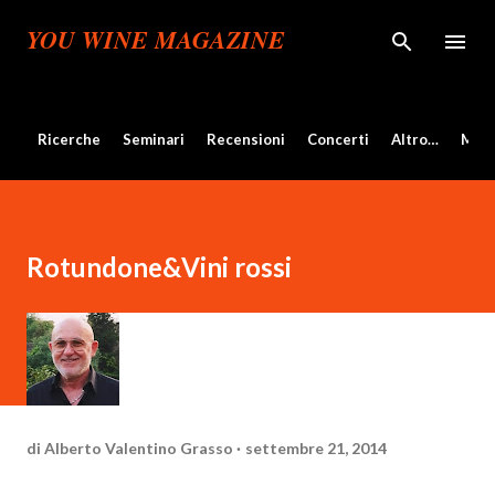
Passa ai contenuti principali
YOU WINE MAGAZINE
Ricerche
Seminari
Recensioni
Concerti
Altro…
Mos
Rotundone&Vini rossi
di
Alberto Valentino Grasso
settembre 21, 2014