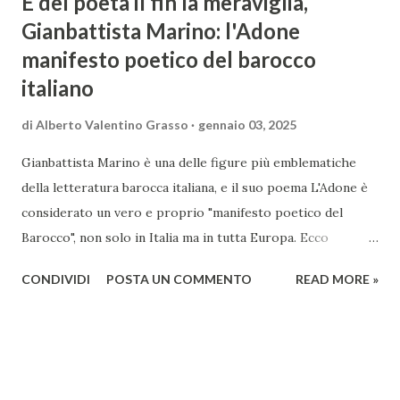
È del poeta il fin la meraviglia,
Gianbattista Marino: l'Adone
manifesto poetico del barocco
italiano
di
Alberto Valentino Grasso
gennaio 03, 2025
Gianbattista Marino è una delle figure più emblematiche
della letteratura barocca italiana, e il suo poema L'Adone è
considerato un vero e proprio "manifesto poetico del
Barocco", non solo in Italia ma in tutta Europa. Ecco
un'analisi del suo ruolo e delle caratteristiche che lo
CONDIVIDI
POSTA UN COMMENTO
READ MORE »
rendono un'opera fondamentale per il periodo. Marino fu
un poeta innovativo, tra i massimi esponenti della poesia
barocca, noto per il suo stile elaborato, ricco di metafore,
giochi di parole e virtuosismi linguistici. La sua poetica si
distacca dalla tradizione classica e rinascimentale,