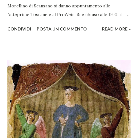
Morellino di Scansano si danno appuntamento alle
Anteprime Toscane e al ProWein. Si è chiuso alle 19.30 di
giovedì 2 febbraio Selezione Maremma, evento organizzato
CONDIVIDI
POSTA UN COMMENTO
READ MORE »
presso l’Hotel Regina di Vienna dalla società Wein & Kultur,
specializzata nella promozione del vino italiano – e non
solo – in Austria. Presenti all’appello - con una selezionata
rappresentanza di aziende - i tre Consorzi di Tutela del
territorio maremmano: Consorzio Tutela Vini della
Maremma Toscana, del Montecucco e del Morellino di
Scansano. Scopo dell’iniziativa è stato quello di promuovere
le eccellenze vitivinicole della regione in Austria, un
mercato dove il potenziale di crescita è ancora molto alto,
assistendo i produttori nella creazione di contatti
commerciali con gli operatori locali. Gli organizzatori
dell’evento, Christian Bauer, austriaco ed esperto di vini e
conoscitore dei mercati di lingua tedes...