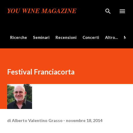
Passa ai contenuti principali
YOU WINE MAGAZINE
Ricerche
Seminari
Recensioni
Concerti
Altro…
Mos
Festival Franciacorta
di
Alberto Valentino Grasso
novembre 18, 2014