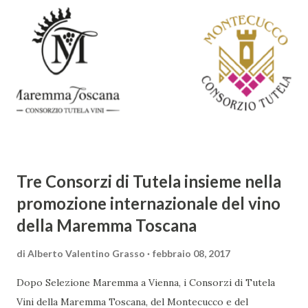
abbracciando invece i principi del Barocco: l'arte come
meraviglia, l'ostentazione della tecnica e la ricerca del
sorprendente. Marino visse in un'epoca di grandi
cambiamenti culturali e sociali, e la sua opera riflette questa
complessità. L'Adone è un poema epico-mitologico in 20
canti, composto da oltre 40.000 versi. Narra la storia
d'amore tra Venere e Adone, tratta dalla mitologia ...
Tre Consorzi di Tutela insieme nella
promozione internazionale del vino
della Maremma Toscana
di
Alberto Valentino Grasso
febbraio 08, 2017
Dopo Selezione Maremma a Vienna, i Consorzi di Tutela
Vini della Maremma Toscana, del Montecucco e del