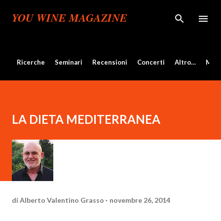
Passa ai contenuti principali
YOU WINE MAGAZINE
Ricerche
Seminari
Recensioni
Concerti
Altro…
Mos
LA DIETA MEDITERRANEA
di
Alberto Valentino Grasso
novembre 26, 2014