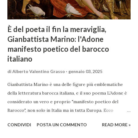
È del poeta il fin la meraviglia,
Gianbattista Marino: l'Adone
manifesto poetico del barocco
italiano
di
Alberto Valentino Grasso
gennaio 03, 2025
Gianbattista Marino è una delle figure più emblematiche
della letteratura barocca italiana, e il suo poema L'Adone è
considerato un vero e proprio "manifesto poetico del
Barocco", non solo in Italia ma in tutta Europa. Ecco
un'analisi del suo ruolo e delle caratteristiche che lo
CONDIVIDI
POSTA UN COMMENTO
READ MORE »
rendono un'opera fondamentale per il periodo. Marino fu
un poeta innovativo, tra i massimi esponenti della poesia