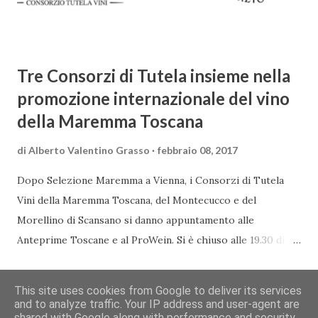
preziosa tenda ...
Tre Consorzi di Tutela insieme nella
promozione internazionale del vino
della Maremma Toscana
di
Alberto Valentino Grasso
febbraio 08, 2017
Dopo Selezione Maremma a Vienna, i Consorzi di Tutela
Vini della Maremma Toscana, del Montecucco e del
Morellino di Scansano si danno appuntamento alle
Anteprime Toscane e al ProWein. Si è chiuso alle 19.30 di
giovedì 2 febbraio Selezione Maremma, evento organizzato
CONDIVIDI
POSTA UN COMMENTO
READ MORE »
presso l’Hotel Regina di Vienna dalla società Wein & Kultur,
This site uses cookies from Google to deliver its services
specializzata nella promozione del vino italiano – e non
and to analyze traffic. Your IP address and user-agent are
shared with Google along with performance and security