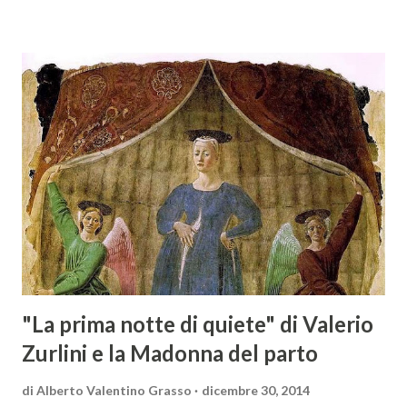
barocca, noto per il suo stile elaborato, ricco di metafore,
giochi di parole e virtuosismi linguistici. La sua poetica si
distacca dalla tradizione classica e rinascimentale,
abbracciando invece i principi del Barocco: l'arte come
meraviglia, l'ostentazione della tecnica e la ricerca del
sorprendente. Marino visse in un'epoca di grandi
cambiamenti culturali e sociali, e la sua opera riflette questa
complessità. L'Adone è un poema epico-mitologico in 20
canti, composto da oltre 40.000 versi. Narra la storia
d'amore tra Venere e Adone, tratta dalla mitologia ...
"La prima notte di quiete" di Valerio
Zurlini e la Madonna del parto
di
Alberto Valentino Grasso
dicembre 30, 2014