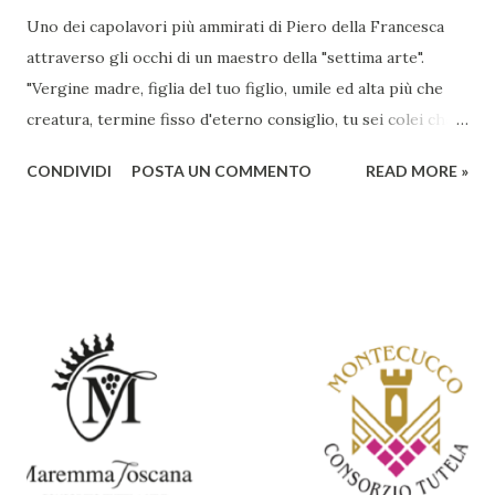
Uno dei capolavori più ammirati di Piero della Francesca
attraverso gli occhi di un maestro della "settima arte".
"Vergine madre, figlia del tuo figlio, umile ed alta più che
creatura, termine fisso d'eterno consiglio, tu sei colei che
l'umana natura nobilitasti, sì che il suo fattore, non
CONDIVIDI
POSTA UN COMMENTO
READ MORE »
disdegnò di farsi sua fattura" Nella piccola chiesa di Santa
Maria a Momentana, isolata in mezzo al verde delle pendici
collinari di Monterchi, Piero della Francesca dipinse in soli
sette giorni uno dei suoi più noti e ammirati capolavori che
oggi richiama nella Val Tiberina visitatori da tutto il mondo.
La datazione esatta dell`opera è incerta, oscillando, a
seconda delle teorie, dal 1450 a oltre il 1475. Non sono
chiare le motivazioni della committenza né della scelta del
soggetto, tema piuttosto frequente nell’iconografia
spagnola, ma del tutto insolito in quella italiana. L’affresco
rappresenta la Vergine incinta, in piedi al centro di una