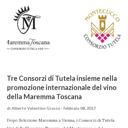
abbracciando invece i principi del Barocco: l'arte come
meraviglia, l'ostentazione della tecnica e la ricerca del
sorprendente. Marino visse in un'epoca di grandi
cambiamenti culturali e sociali, e la sua opera riflette questa
complessità. L'Adone è un poema epico-mitologico in 20
canti, composto da oltre 40.000 versi. Narra la storia
d'amore tra Venere e Adone, tratta dalla mitologia ...
Tre Consorzi di Tutela insieme nella
promozione internazionale del vino
della Maremma Toscana
di
Alberto Valentino Grasso
febbraio 08, 2017
Dopo Selezione Maremma a Vienna, i Consorzi di Tutela