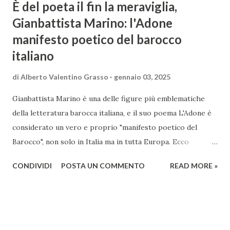
È del poeta il fin la meraviglia,
Gianbattista Marino: l'Adone
manifesto poetico del barocco
italiano
di
Alberto Valentino Grasso
gennaio 03, 2025
Gianbattista Marino è una delle figure più emblematiche
della letteratura barocca italiana, e il suo poema L'Adone è
considerato un vero e proprio "manifesto poetico del
Barocco", non solo in Italia ma in tutta Europa. Ecco
un'analisi del suo ruolo e delle caratteristiche che lo
CONDIVIDI
POSTA UN COMMENTO
READ MORE »
rendono un'opera fondamentale per il periodo. Marino fu
un poeta innovativo, tra i massimi esponenti della poesia
barocca, noto per il suo stile elaborato, ricco di metafore,
giochi di parole e virtuosismi linguistici. La sua poetica si
distacca dalla tradizione classica e rinascimentale,