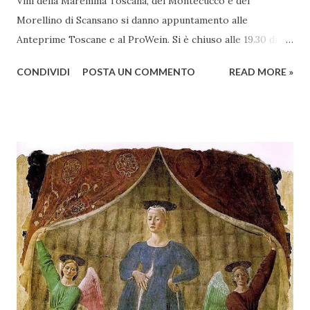
Vini della Maremma Toscana, del Montecucco e del
Morellino di Scansano si danno appuntamento alle
Anteprime Toscane e al ProWein. Si è chiuso alle 19.30 di
giovedì 2 febbraio Selezione Maremma, evento organizzato
CONDIVIDI
POSTA UN COMMENTO
READ MORE »
presso l’Hotel Regina di Vienna dalla società Wein & Kultur,
specializzata nella promozione del vino italiano – e non
solo – in Austria. Presenti all’appello - con una selezionata
rappresentanza di aziende - i tre Consorzi di Tutela del
territorio maremmano: Consorzio Tutela Vini della
Maremma Toscana, del Montecucco e del Morellino di
Scansano. Scopo dell’iniziativa è stato quello di promuovere
le eccellenze vitivinicole della regione in Austria, un
mercato dove il potenziale di crescita è ancora molto alto,
assistendo i produttori nella creazione di contatti
commerciali con gli operatori locali. Gli organizzatori
dell’evento, Christian Bauer, austriaco ed esperto di vini e