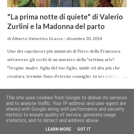
conoscitore dei mercati di lingua tedes...
"La prima notte di quiete" di Valerio
Zurlini e la Madonna del parto
di
Alberto Valentino Grasso
dicembre 30, 2014
Uno dei capolavori più ammirati di Piero della Francesca
attraverso gli occhi di un maestro della "settima arte".
"Vergine madre, figlia del tuo figlio, umile ed alta più che
creatura, termine fisso d'eterno consiglio, tu sei colei che
l'umana natura nobilitasti, sì che il suo fattore, non
CONDIVIDI
POSTA UN COMMENTO
READ MORE »
disdegnò di farsi sua fattura" Nella piccola chiesa di Santa
This site uses cookies from Google to deliver its services
Maria a Momentana, isolata in mezzo al verde delle pendici
and to analyze traffic. Your IP address and user-agent are
shared with Google along with performance and security
collinari di Monterchi, Piero della Francesca dipinse in soli
Chi siamo
Contatti
Cookie
Privacy
Copyright&Disclaimer
metrics to ensure quality of service, generate usage
sette giorni uno dei suoi più noti e ammirati capolavori che
© 2013 You Wine Magazine | Rivista Culturale (art. 28 L.69/63)
statistics, and to detect and address abuse.
oggi richiama nella Val Tiberina visitatori da tutto il mondo.
LEARN MORE
GOT IT