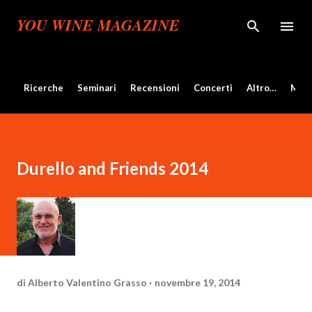
Passa ai contenuti principali
YOU WINE MAGAZINE
Ricerche
Seminari
Recensioni
Concerti
Altro…
Mos
Durello and Friends 2014
di
Alberto Valentino Grasso
novembre 19, 2014