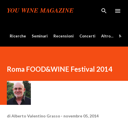
Passa ai contenuti principali
YOU WINE MAGAZINE
Ricerche
Seminari
Recensioni
Concerti
Altro…
Mos
Roma FOOD&WINE Festival 2014
di
Alberto Valentino Grasso
novembre 05, 2014