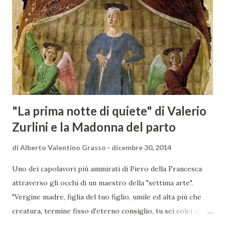
le eccellenze vitivinicole della regione in Austria, un
mercato dove il potenziale di crescita è ancora molto alto,
assistendo i produttori nella creazione di contatti
commerciali con gli operatori locali. Gli organizzatori
dell’evento, Christian Bauer, austriaco ed esperto di vini e
conoscitore dei mercati di lingua tedes...
"La prima notte di quiete" di Valerio
Zurlini e la Madonna del parto
di
Alberto Valentino Grasso
dicembre 30, 2014
Uno dei capolavori più ammirati di Piero della Francesca
attraverso gli occhi di un maestro della "settima arte".
"Vergine madre, figlia del tuo figlio, umile ed alta più che
creatura, termine fisso d'eterno consiglio, tu sei colei che
l'umana natura nobilitasti, sì che il suo fattore, non