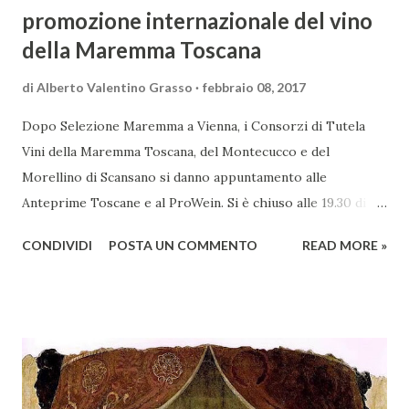
promozione internazionale del vino
della Maremma Toscana
di
Alberto Valentino Grasso
febbraio 08, 2017
Dopo Selezione Maremma a Vienna, i Consorzi di Tutela
Vini della Maremma Toscana, del Montecucco e del
Morellino di Scansano si danno appuntamento alle
Anteprime Toscane e al ProWein. Si è chiuso alle 19.30 di
giovedì 2 febbraio Selezione Maremma, evento organizzato
CONDIVIDI
POSTA UN COMMENTO
READ MORE »
presso l’Hotel Regina di Vienna dalla società Wein & Kultur,
specializzata nella promozione del vino italiano – e non
solo – in Austria. Presenti all’appello - con una selezionata
rappresentanza di aziende - i tre Consorzi di Tutela del
territorio maremmano: Consorzio Tutela Vini della
Maremma Toscana, del Montecucco e del Morellino di
Scansano. Scopo dell’iniziativa è stato quello di promuovere