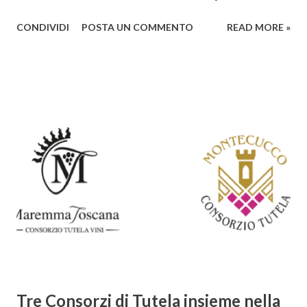
un'analisi del suo ruolo e delle caratteristiche che lo
CONDIVIDI
POSTA UN COMMENTO
READ MORE »
rendono un'opera fondamentale per il periodo. Marino fu
un poeta innovativo, tra i massimi esponenti della poesia
barocca, noto per il suo stile elaborato, ricco di metafore,
giochi di parole e virtuosismi linguistici. La sua poetica si
distacca dalla tradizione classica e rinascimentale,
abbracciando invece i principi del Barocco: l'arte come
meraviglia, l'ostentazione della tecnica e la ricerca del
sorprendente. Marino visse in un'epoca di grandi
cambiamenti culturali e sociali, e la sua opera riflette questa
complessità. L'Adone è un poema epico-mitologico in 20
canti, composto da oltre 40.000 versi. Narra la storia
d'amore tra Venere e Adone, tratta dalla mitologia ...
Tre Consorzi di Tutela insieme nella